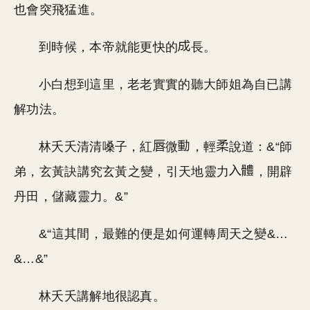
也會突飛猛進。
到時候，本帝就能更快的
長。
小白想到這里，老老實實的聽大師姐為自已講
解功法。
林夭夭清清嗓子，紅
微
，輕
說道：&“師
弟，玄黃訣講究玄黃之變，引天地靈力
，開辟
丹田，儲藏靈力。&”
&“這其間，最難的便是如何運轉周天之變&…
&…&”
林夭夭講解地很認真。