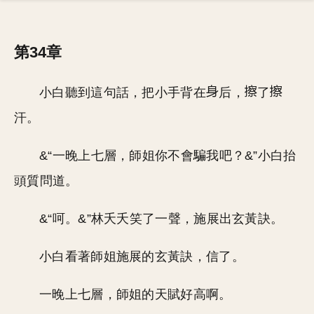
第34章
小白聽到這句話，把小手背在
后，
了
汗。
&“一晚上七層，師姐你不會騙我吧？&”小白抬
頭質問道。
&“呵。&”林夭夭笑了一聲，施展出玄黃訣。
小白看著師姐施展的玄黃訣，信了。
一晚上七層，師姐的天賦好高啊。