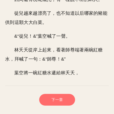
徒兒越來越漂亮了，也不知道以后哪家的豬能
供到這顆大大白菜。
&“徒兒！&”葉空喊了一聲。
林夭夭從岸上起來，看著師尊端著兩碗紅糖
水，拜喊了一句：&“師尊！&”
葉空將一碗紅糖水遞給林夭夭，
下一章