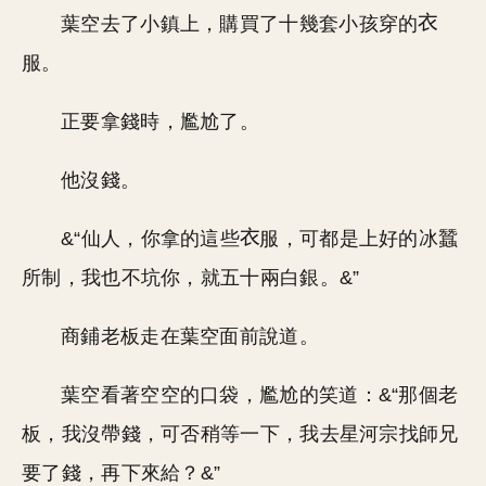
葉空去了小鎮上，購買了十幾套小孩穿的
服。
正要拿錢時，尷尬了。
他沒錢。
&“仙人，你拿的這些
服，可都是上好的冰蠶
所制，我也不坑你，就五十兩白銀。&”
商鋪老板走在葉空面前說道。
葉空看著空空的口袋，尷尬的笑道：&“那個老
板，我沒帶錢，可否稍等一下，我去星河宗找師兄
要了錢，再下來給？&”