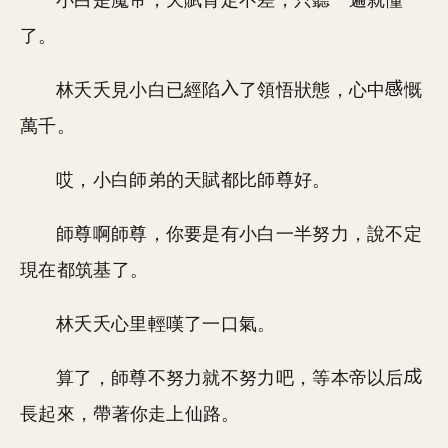
小白是魔帝，天賦肯定不差，只聽一遍就懂
了。
林夭夭見小白已經陷
了領悟狀態，心中
慨
萬千。
哎，小白師弟的天賦都比師尊好。
師尊啊師尊，你要是有小白一半努力，說不定
現在都筑基了。
林夭夭心里輕嘆了一口氣。
算了，師尊不努力就不努力吧，等本帝以后
長起來，帶著你走上仙路。