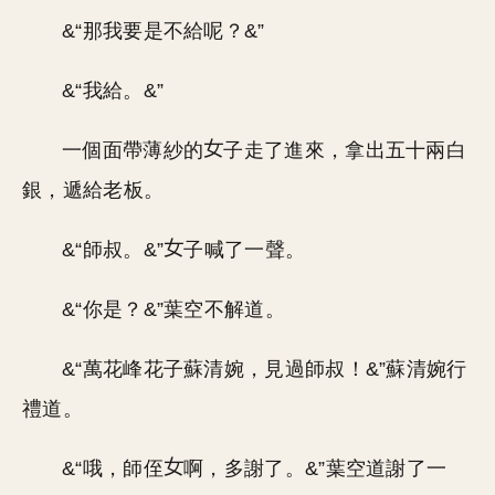
&“那我要是不給呢？&”
&“我給。&”
一個面帶薄紗的
子走了進來，拿出五十兩白
銀，遞給老板。
&“師叔。&”
子喊了一聲。
&“你是？&”葉空不解道。
&“萬花峰花子蘇清婉，見過師叔！&”蘇清婉行
禮道。
&“哦，師侄
啊，多謝了。&”葉空道謝了一