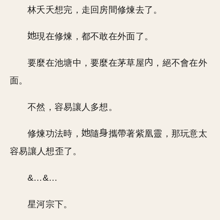
林夭夭想完，走回房間修煉去了。
現在修煉，都不敢在外面了。
要麼在池塘中，要麼在茅草屋
，絕不會在外
面。
不然，容易讓人多想。
修煉功法時，
隨
攜帶著紫凰靈，那玩意太
容易讓人想歪了。
&…&…
星河宗下。