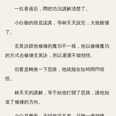
一炷香過后，
把功法講解清楚了。
小白聽的很是認真，等林夭夭說完，大致聽懂
了。
玄黃訣跟他修煉的魔功不一樣，他以修煉魔功
的方式去修煉玄黃訣，所以遲遲不能領悟。
但要是轉換一下思路，他就能在短時間
領
悟。
林夭夭的講解，等于給他打開了思路，讓他知
道了修煉的方向。