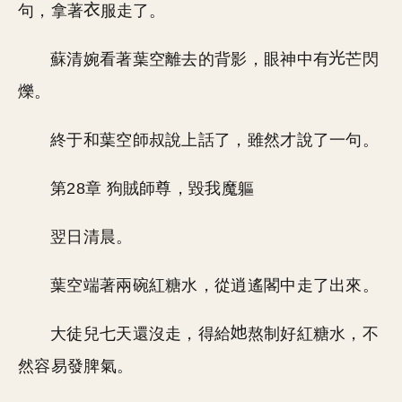
句，拿著
服走了。
蘇清婉看著葉空離去的背影，眼神中有
芒閃
爍。
終于和葉空師叔說上話了，雖然才說了一句。
第28章 狗賊師尊，毀我魔軀
翌日清晨。
葉空端著兩碗紅糖水，從逍遙閣中走了出來。
大徒兒七天還沒走，得給
熬制好紅糖水，不
然容易發脾氣。