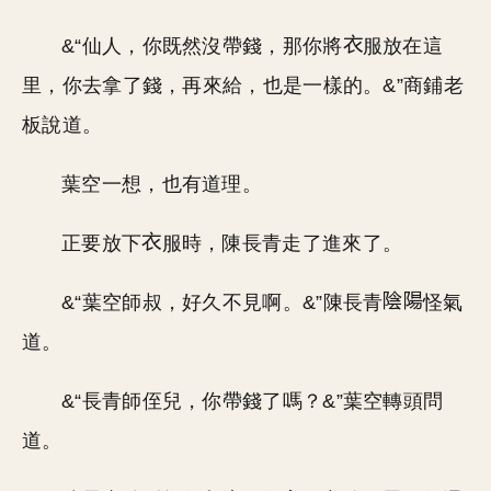
&“仙人，你既然沒帶錢，那你將
服放在這
里，你去拿了錢，再來給，也是一樣的。&”商鋪老
板說道。
葉空一想，也有道理。
正要放下
服時，陳長青走了進來了。
&“葉空師叔，好久不見啊。&”陳長青
怪氣
道。
&“長青師侄兒，你帶錢了嗎？&”葉空轉頭問
道。