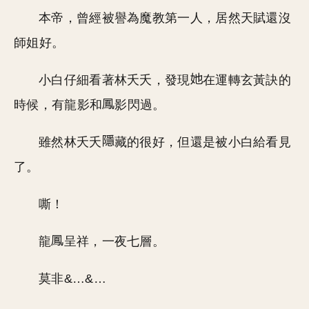
本帝，曾經被譽為魔教第一人，居然天賦還沒
師姐好。
小白仔細看著林夭夭，發現
在運轉玄黃訣的
時候，有龍影和
影閃過。
雖然林夭夭
藏的很好，但還是被小白給看見
了。
嘶！
龍
呈祥，一夜七層。
莫非&…&…