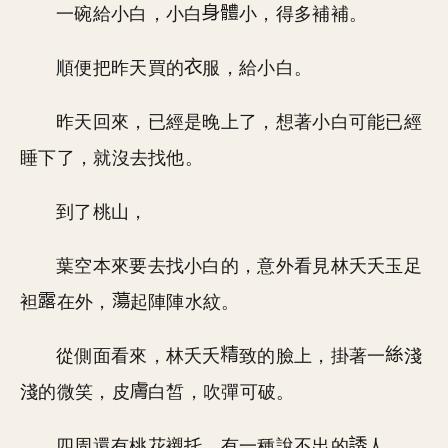
一碗給小白，小白
小，得多補補。
順便把昨天買的
服，給小白。
昨天回來，已經是晚上了，想著小白可能已經
睡下了，就沒去找他。
到了桃山，
葉空本來要去找小白的，意外看見林夭夭玉足
袒
在外，
起陣陣水紋。
從側面看來，林夭夭
致的臉上，掛著一
淺
淺的微笑，皮
白皙，吹彈可破。
四周還有桃花襯托，有一種說不出的
人。