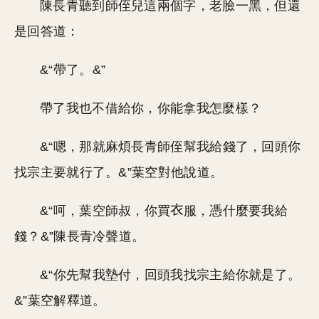
陳長青聽到師侄兒這兩個字，老臉一黑，但還
是回答道：
&“帶了。&”
帶了我也不借給你，你能拿我怎麼樣？
&“嗯，那就麻煩長青師侄幫我給錢了，回頭你
找宗主要就行了。&”葉空對他說道。
&“呵，葉空師叔，你買
服，憑什麼要我給
錢？&”陳長青冷聲道。
&“你先幫我墊付，回頭我找宗主給你就是了。
&”葉空解釋道。