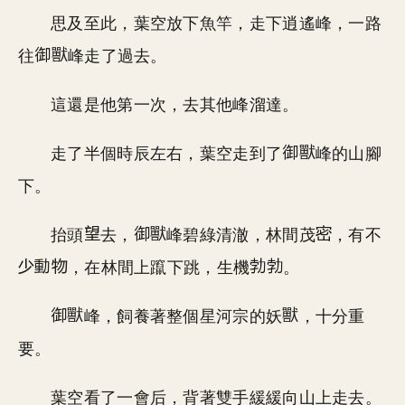
思及至此，葉空放下魚竿，走下逍遙峰，一路
往
峰走了過去。
這還是他第一次，去其他峰溜達。
走了半個時辰左右，葉空走到了
峰的山腳
下。
抬頭
去，
峰碧綠清澈，林間茂
，有不
，在林間上躥下跳，生機
。
峰，飼養著整個星河宗的妖
，十分重
要。
葉空看了一會后，背著雙手緩緩向山上走去。