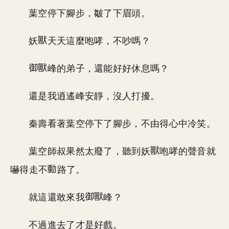
葉空停下腳步，皺了下眉頭。
妖
天天這麼咆哮，不吵嗎？
峰的弟子，還能好好休息嗎？
還是我逍遙峰安靜，沒人打擾。
秦壽看著葉空停下了腳步，不由得心中冷笑。
葉空師叔果然太廢了，聽到妖
咆哮的聲音就
嚇得走不
路了。
就這還敢來我
峰？
不過進去了才是好戲。