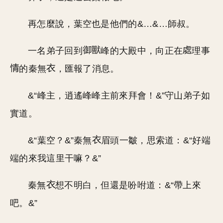
再怎麼說，葉空也是他們的&…&…師叔。
一名弟子回到
峰的大殿中，向正在
理事
的秦無
，匯報了消息。
&“峰主，逍遙峰峰主前來拜會！&”守山弟子如
實道。
&“葉空？&”秦無
眉頭一皺，思索道：&“好端
端的來我這里干嘛？&”
秦無
想不明白，但還是吩咐道：&“帶上來
吧。&”