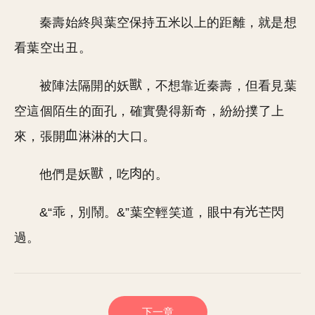
秦壽始終與葉空保持五米以上的距離，就是想
看葉空出丑。
被陣法隔開的妖
，不想靠近秦壽，但看見葉
空這個陌生的面孔，確實覺得新奇，紛紛撲了上
來，張開
淋淋的大口。
他們是妖
，吃
的。
&“乖，別鬧。&”葉空輕笑道，眼中有
芒閃
過。
下一章