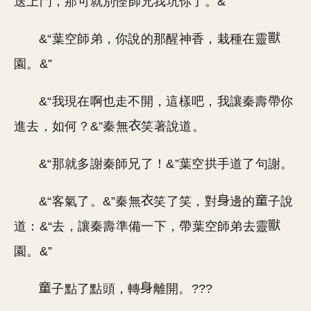
送上門，那可就別怪師兄我坑你了。&’
&“葉空師弟，你說的那醒神香，栽種在靈
園。&”
&“我現在啊也走不開，這樣吧，我讓秦壽帶你
進去，如何？&”秦無
笑著說道。
&“那就多謝秦師兄了！&”葉空拱手道了句謝。
&“客氣了。&”秦無
笑了笑，對
邊的
子說
道：&“去，讓秦壽準備一下，帶葉空師弟去靈
園。&”
子點了點頭，轉
離開。???