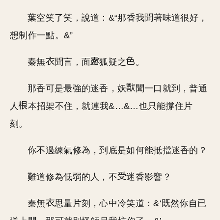
葉空笑了笑，說道：&“那香我聞著味道很好，
想制作一點。&”
秦無
聞言，面
狐疑之
。
那香可是最強的迷香，妖
聞一口就到，普通
人
本招架不住，就連我&…&…也只能撐住片
刻。
你不過練氣修為，到底是如何能抵擋迷香的？
難道修為低弱的人，不
迷香影響？
秦無
思量片刻，心中冷笑道：&‘既然你自已