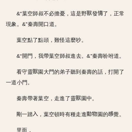
&“葉空師叔不必擔憂，這是野
發
了，正常
現象。&”秦壽開口道。
葉空點了點頭，難怪這麼吵。
&“開門，我帶葉空師叔進去。&”秦壽吩咐道。
看守靈
園大門的弟子聽到秦壽的話，打開了
一道小門。
秦壽帶著葉空，走進了靈
園中。
剛一踏
，葉空頓時有種走進
園的
覺。
里面，