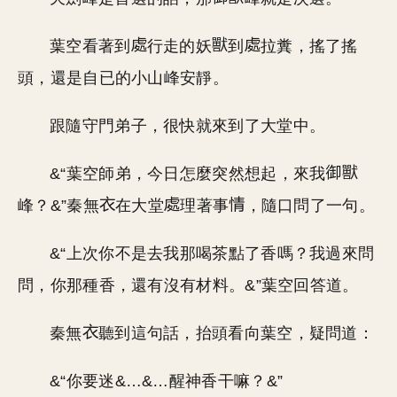
葉空看著到
行走的妖
到
拉糞，搖了搖
頭，還是自已的小山峰安靜。
跟隨守門弟子，很快就來到了大堂中。
&“葉空師弟，今日怎麼突然想起，來我
峰？&”秦無
在大堂
理著事
，隨口問了一句。
&“上次你不是去我那喝茶點了香嗎？我過來問
問，你那種香，還有沒有材料。&”葉空回答道。
秦無
聽到這句話，抬頭看向葉空，疑問道：
&“你要迷&…&…醒神香干嘛？&”