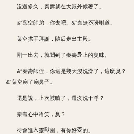
沒過多久，秦壽就在大殿外候著了。
&“葉空師弟，你去吧。&”秦無
吩咐道。
葉空拱手拜謝，隨后走出主殿。
剛一出去，就聞到了秦壽
上的臭味。
&“秦壽師侄，你這是幾天沒洗澡了，這麼臭？
&”葉空扇了扇鼻子。
還是說，上次被噴了，還沒洗干凈？
秦壽心中冷笑，臭？
待會進
靈
園，有你好
的。