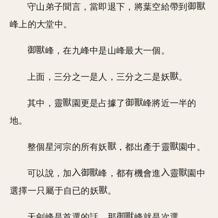
守山弟子聞言，當即退下，將葉空給帶到
峰上的大堂中。
峰，在九峰中是山峰最大一個。
上面，三分之一是人，三分之二是妖
。
其中，靈
園更是占據了
峰將近一半的
地。
整個星河宗的所有妖
，都出產于靈
園中。
可以說，加
峰，都有機會進
靈
園中
選擇一只屬于自已的妖
。
天劍峰是首選的話，那
峰就是次選。