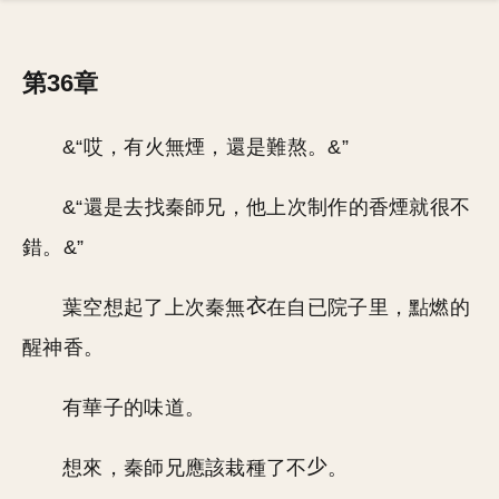
第36章
&“哎，有火無煙，還是難熬。&”
&“還是去找秦師兄，他上次制作的香煙就很不
錯。&”
葉空想起了上次秦無
在自已院子里，點燃的
醒神香。
有華子的味道。
想來，秦師兄應該栽種了不
。