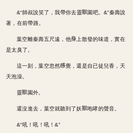
&“師叔說笑了，我帶你去靈
園吧。&”秦壽說
著，在前帶路。
葉空離秦壽五尺遠，他
上散發的味道，實在
是太臭了。
這一刻，葉空忽然
覺，還是自已徒兒香，天
天泡澡。
靈
園外。
還沒進去，葉空就聽到了妖
咆哮的聲音。
&“吼！吼！吼！&”