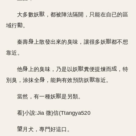
大多數妖
，都被陣法隔開，只能在自已的區
域行
。
秦壽
上散發出來的臭味，讓很多妖
都不想
靠近。
他
上的臭味，乃是以妖
糞便提煉而
，特
別臭，涂抹全
，能夠有效預防妖
靠近。
當然，有一種妖
是另類。
看]小說:Jia 微}信(Ttangya520
月犬，專門好這口。