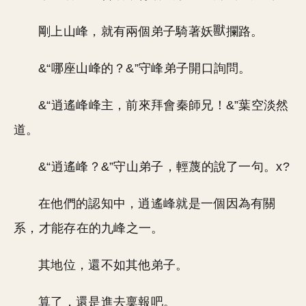
剛上山峰，就有兩個弟子騎著妖
攔路。
&“哪座山峰的？&”守峰弟子開口詢問。
&“逍遙峰峰主，前來拜會秦師兄！&”葉空淡然
道。
&“逍遙峰？&”守山弟子，輕蔑的說了一句。x?
在他們的認知中，逍遙峰就是一個因為有關
系，才能存在的九峰之一。
其地位，還不如其他弟子。
算了，還是進去稟報吧。