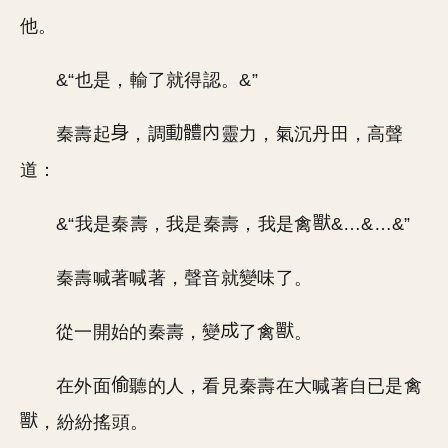
他。
&“也是，輸了就得認。&”
秦壽起
，調
靈力，氣沉丹田，高聲
道：
&“我是秦壽，我是秦壽，我是禽
&…&…&”
秦壽喊著喊著，聲音就變味了。
從一開始的秦壽，變
了禽
。
在外面
聽的人，看見秦壽在大喊著自已是禽
，紛紛搖頭。