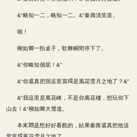
&“略知一二，略知一二。&”秦壽淡笑道。
啪！
柳如卿一拍桌子，歌舞瞬間停下了。
&“你略知個屁！&”
&“你還真把我這里當
是風花雪月之地了？&”
&“我這里是萬花峰，不是你萬花樓，想玩你下
山去！&”柳如卿大聲道。
本來
是想好好看戲的，結果秦壽還真把他這
里當
風花雪月之地了。