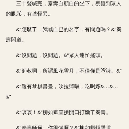
三十聲喊完，秦壽自顧自的坐下，察覺到眾人
的眼
，有些怪異。
&“怎麼了，我喊自已的名字，有問題嗎？&”秦
壽問道。
&“沒問題，沒問題。&”眾人連忙搖頭。
&“師叔啊，所謂風花雪月，不僅僅是
詩。&”
&“還有琴棋書畫，吹拉彈唱，吃喝嫖&…&…
&”
&“咳咳！&”柳如卿直接開口打斷了秦壽。
&“秦壽師侄，你很懂啊？&”柳如卿輕聲道。