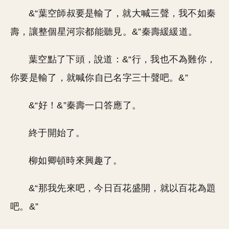
&“葉空師叔要是輸了，就大喊三聲，我不如秦
壽，讓整個星河宗都能聽見。&”秦壽緩緩道。
葉空點了下頭，說道：&“行，我也不為難你，
你要是輸了，就喊你自已名字三十聲吧。&”
&“好！&”秦壽一口答應了。
終于開始了。
柳如卿頓時來興趣了。
&“那我先來吧，今日百花盛開，就以百花為題
吧。&”