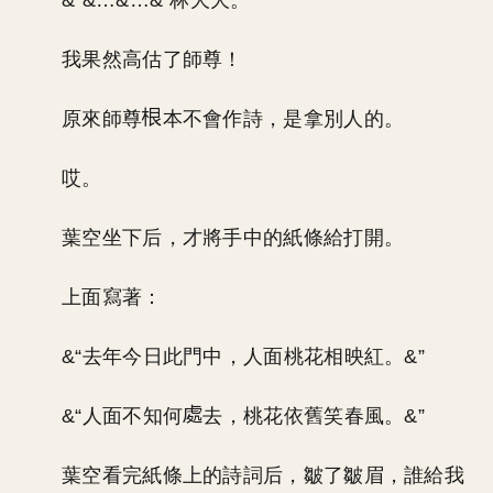
&“&…&…&”林夭夭。
我果然高估了師尊！
原來師尊
本不會作詩，是拿別人的。
哎。
葉空坐下后，才將手中的紙條給打開。
上面寫著：
&“去年今日此門中，人面桃花相映紅。&”
&“人面不知何
去，桃花依舊笑春風。&”
葉空看完紙條上的詩詞后，皺了皺眉，誰給我