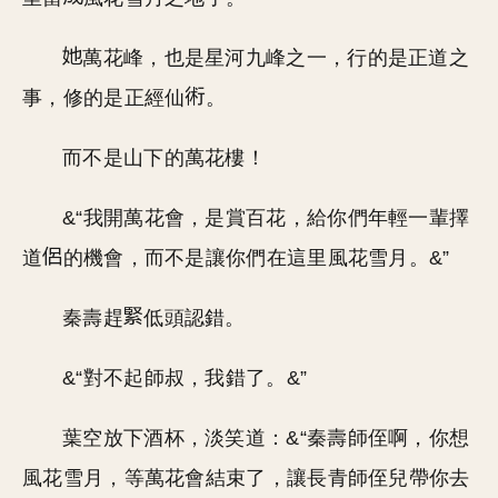
萬花峰，也是星河九峰之一，行的是正道之
事，修的是正經仙
。
而不是山下的萬花樓！
&“我開萬花會，是賞百花，給你們年輕一輩擇
道
的機會，而不是讓你們在這里風花雪月。&”
秦壽趕
低頭認錯。
&“對不起師叔，我錯了。&”
葉空放下酒杯，淡笑道：&“秦壽師侄啊，你想
風花雪月，等萬花會結束了，讓長青師侄兒帶你去