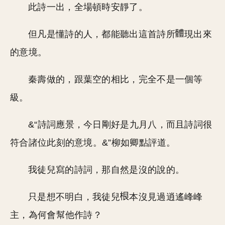
此詩一出，全場頓時安靜了。
但凡是懂詩的人，都能聽出這首詩所
現出來
的意境。
秦壽做的，跟葉空的相比，完全不是一個等
級。
&“詩詞應景，今日剛好是九月八，而且詩詞很
符合諸位此刻的意境。&”柳如卿點評道。
我徒兒寫的詩詞，那自然是沒的說的。
只是想不明白，我徒兒
本沒見過逍遙峰峰
主，為何會幫他作詩？