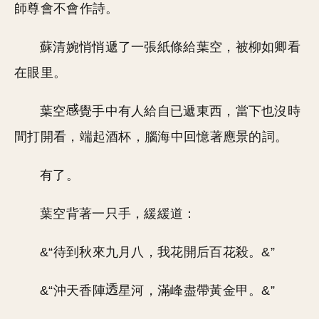
師尊會不會作詩。
蘇清婉悄悄遞了一張紙條給葉空，被柳如卿看
在眼里。
葉空
覺手中有人給自已遞東西，當下也沒時
間打開看，端起酒杯，腦海中回憶著應景的詞。
有了。
葉空背著一只手，緩緩道：
&“待到秋來九月八，我花開后百花殺。&”
&“沖天香陣
星河，滿峰盡帶黃金甲。&”