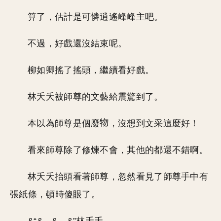
算了，估計是可憐逍遙峰峰主吧。
不過，好戲還沒結束呢。
柳如卿搖了搖頭，繼續看好戲。
林夭夭被師尊的文藝給震驚到了。
本以為師尊是個廢
，沒想到文采這麼好！
看來師尊除了修煉不會，其他的都還不錯啊。
林夭夭抬頭看著師尊，忽然看見了師尊手中有
張紙條，頓時傻眼了。