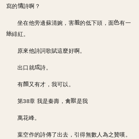
寫的
詩啊？
坐在他旁邊蘇清婉，害
的低下頭，面
有一
緋紅。
原來他詩詞歌賦這麼好啊。
出口就
詩。
有
又有才，我可以。
第38章 我是秦壽，禽
是我
萬花峰。
葉空作的詩傳了出去，引得無數人為之贊嘆。