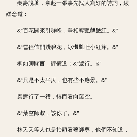
秦壽說著，拿起一張事先找人寫好的詩詞，緩
緩念道：
&“百花開來引群峰，爭相奪艷
艷紅。&”
&“雪徑
開淺碧花，冰
吐小紅芽。&”
柳如卿聞言，評價道：&“還行。&”
&“只是不太平仄，也有些不應景。&”
秦壽行了一禮，轉而看向葉空。
&“葉空師叔，該你了。&”
林夭夭等人也是抬頭看著師尊，他們不知道，