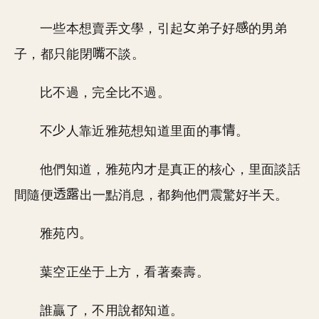
一些本想賣弄文學，引起
弟子好
的男弟
子，都只能閉
不談。
比不過，完全比不過。
不
人靠近雅苑想知道里面的事
。
他們知道，雅苑
才是真正的核心，里面談話
間隨便
出一點消息，都夠他們震驚好半天。
雅苑
。
葉空正坐于上方，看著秦壽。
誰贏了，不用說都知道。