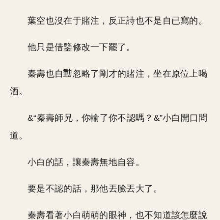
葉空也沒在于賭注，反正詩也不是自已寫的。
他只是借鑒修改一下罷了。
秦壽也自
忽略了剛才的賭注，坐在原位上喝
酒。
&“秦壽師兄，你輸了你不認嗎？&”小白開口問
道。
小白的話，讓秦壽無地自容。
要是不認的話，那他丟臉丟大了。
秦壽看著小白萌萌的眼神，也不知道該怎麼說