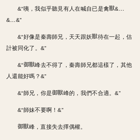
&“咦，我似乎聽見有人在喊自已是禽
&…
&…&”
&“好像是秦壽師兄，天天跟妖
待在一起，估
計被同化了。&”
&“
峰去不得了，秦壽師兄都這樣了，其他
人還能好嗎？&”
&“師兄，你是
峰的，我們不合適。&”
&“師妹不要啊！&”
峰，直接失去擇偶權。