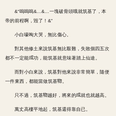
&“嗚嗚嗚&…&…一塊破骨頭哦就筑基了，本
帝的前程啊，毀了！&”
小白嚎啕大哭，無比傷心。
對其他修土來說筑基無比艱難，失敗個四五次
都不一定能
功，能筑基就意味著踏上仙途。
而對小白來說，筑基對他來說非常簡單，隨便
一件東西，都能當做筑基
。
只不過，筑基
越好，將來的
就也就越高。
萬丈高樓平地起，筑基還得靠自已。