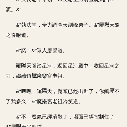
源。&”
&“執法堂，全力調查天劍峰弟子。&”羅
天隨
之吩咐道。
&“諾！&”眾人應聲道。
羅
天腳踏星河，返回星河殿中，收回星河之
力，繼續鎮
魔樂宮老祖。
&“嘿嘿，羅
天，魔頭已經出世了，你鎮
不
了我多久！&”魔樂宮老祖冷笑道。
&“不，魔氣已經消散了，場面已經控制住了。