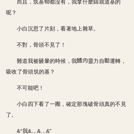
而且，筑基
都沒有，我拿什麼鑄就道基的
呢？
小白沉思了片刻，看著地上雜草。
不對，骨頭不見了！
難道我被砸暈的時候，我
靈力自
運轉，
吸收了骨頭筑的基？
不可能吧！
小白四下看了一圈，確定那塊破骨頭真的不見
了。
&“我&…&…&”