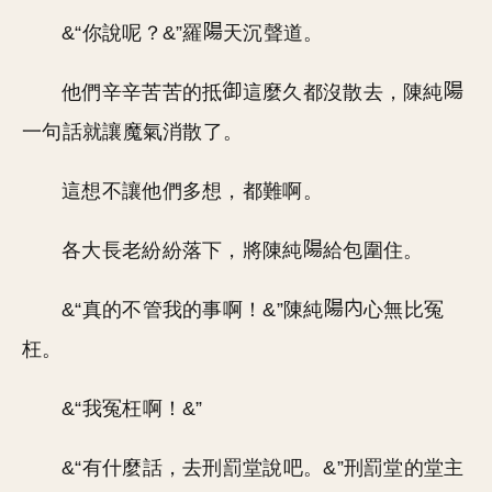
&“你說呢？&”羅
天沉聲道。
他們辛辛苦苦的抵
這麼久都沒散去，陳純
一句話就讓魔氣消散了。
這想不讓他們多想，都難啊。
各大長老紛紛落下，將陳純
給包圍住。
&“真的不管我的事啊！&”陳純
心無比冤
枉。
&“我冤枉啊！&”
&“有什麼話，去刑罰堂說吧。&”刑罰堂的堂主