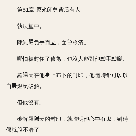
第51章 原來師尊背后有人
執法堂中。
陳純
負手而立，面
冷清。
哪怕被封住了修為，也沒人能對他
手
腳。
羅
天在他
上布下的封印，他隨時都可以以
自
劍氣破解。
但他沒有。
破解羅
天的封印，就證明他心中有鬼，到時
候就說不清了。