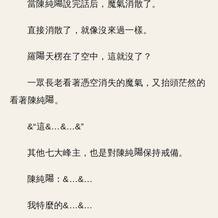
當陳純
說完話后，魔氣消散了。
直接消散了，就像沒來過一樣。
羅
天楞在了空中，這就沒了？
一眾長老看著憑空消失的魔氣，又抬頭茫然的
看著陳純
。
&“這&…&…&”
其他七大峰主，也是對陳純
保持戒備。
陳純
：&…&…
我特麼的&…&…