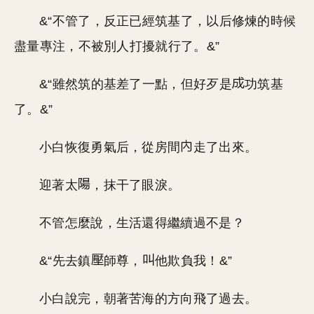
&“不管了，反正已經筑基了，以后修煉的時候
盡量專注，不被別人打擾就行了。&”
&“雖然筑的基差了一點，但好歹是
功筑基
了。&”
小白恢復勇氣后，從房間
走了出來。
迎著太
，抹干了眼淚。
不管怎麼說，生活還得繼續過不是？
&“先去鎮
師尊，
他欺負我！&”
小白說完，朝著苦海的方向飛了過去。