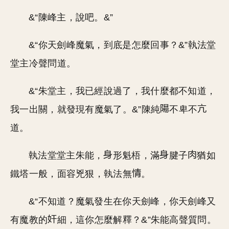
&“陳峰主，說吧。&”
&“你天劍峰魔氣，到底是怎麼回事？&”執法堂
堂主冷聲問道。
&“朱堂主，我已經說過了，我什麼都不知道，
我一出關，就發現有魔氣了。&”陳純
不卑不
道。
執法堂堂主朱能，
形魁梧，滿
腱子
猶如
鐵塔一般，面容兇狠，執法無
。
&“不知道？魔氣發生在你天劍峰，你天劍峰又
有魔教的
細，這你怎麼解釋？&”朱能高聲質問。