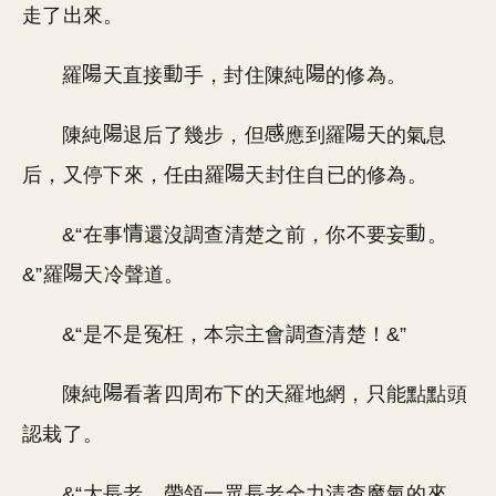
走了出來。
羅
天直接
手，封住陳純
的修為。
陳純
退后了幾步，但
應到羅
天的氣息
后，又停下來，任由羅
天封住自已的修為。
&“在事
還沒調查清楚之前，你不要妄
。
&”羅
天冷聲道。
&“是不是冤枉，本宗主會調查清楚！&”
陳純
看著四周布下的天羅地網，只能點點頭
認栽了。
&“大長老，帶領一眾長老全力清查魔氣的來