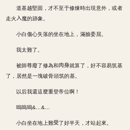
道基越堅固，才不至于修煉時出現意外，或者
走火
魔的跡象。
小白傷心失落的坐在地上，滿臉委屈。
我太難了。
被師尊廢了修為和
就算了，好不容易筑基
了，居然是一塊破骨頭筑的基。
以后我還這麼重登帝位啊！
嗚嗚嗚&…&…
小白坐在地上難
了好半天，才站起來。