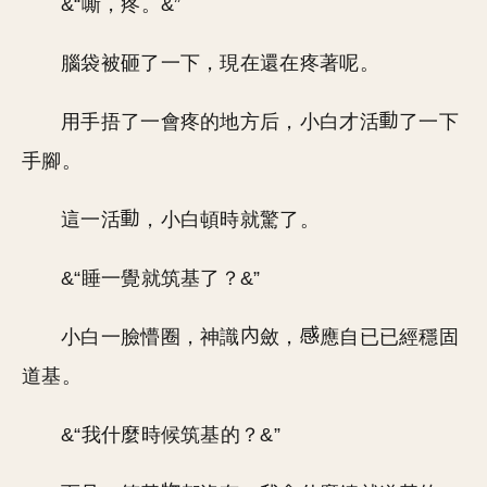
&“嘶，疼。&”
腦袋被砸了一下，現在還在疼著呢。
用手捂了一會疼的地方后，小白才活
了一下
手腳。
這一活
，小白頓時就驚了。
&“睡一覺就筑基了？&”
小白一臉懵圈，神識
斂，
應自已已經穩固
道基。
&“我什麼時候筑基的？&”