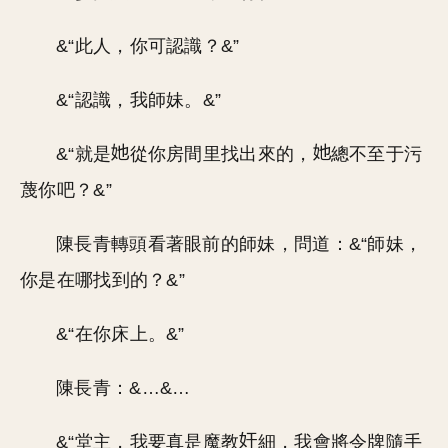
&“此人，你可認識？&”
&“認識，我師妹。&”
&“就是
從你房間里找出來的，
總不至于污
蔑你吧？&”
陳長青轉頭看著眼前的師妹，問道：&“師妹，
你是在哪找到的？&”
&“在你床上。&”
陳長青：&…&…
&“堂主，我要真是魔教
細，我會將令牌隨手