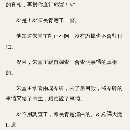
的真相，再對你進行
置！&”
&“是！&”陳長青應了一聲。
他知道朱堂主剛正不阿，沒有證據也不會對付
他。
況且，朱堂主親自調查，會查明事
的真相
的。
朱堂主拿著兩塊令牌，去了星河殿，將令牌的
事
給了宗主，順便說了事
。
&“不用調查了，陳長青是清白的。&”羅
天開
口道。