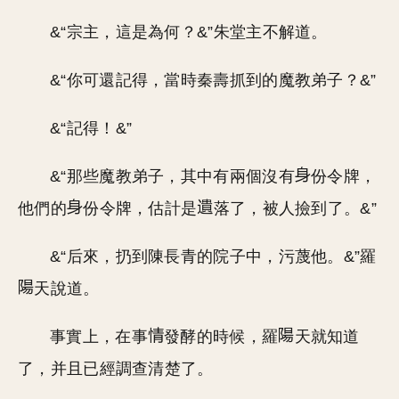
&“宗主，這是為何？&”朱堂主不解道。
&“你可還記得，當時秦壽抓到的魔教弟子？&”
&“記得！&”
&“那些魔教弟子，其中有兩個沒有
份令牌，
他們的
份令牌，估計是
落了，被人撿到了。&”
&“后來，扔到陳長青的院子中，污蔑他。&”羅
天說道。
事實上，在事
發酵的時候，羅
天就知道
了，并且已經調查清楚了。