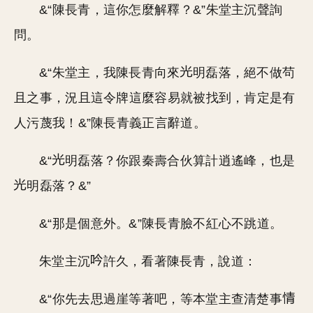
&“陳長青，這你怎麼解釋？&”朱堂主沉聲詢
問。
&“朱堂主，我陳長青向來
明磊落，絕不做茍
且之事，況且這令牌這麼容易就被找到，肯定是有
人污蔑我！&”陳長青義正言辭道。
&“
明磊落？你跟秦壽合伙算計逍遙峰，也是
明磊落？&”
&“那是個意外。&”陳長青臉不紅心不跳道。
朱堂主沉
許久，看著陳長青，說道：
&“你先去思過崖等著吧，等本堂主查清楚事