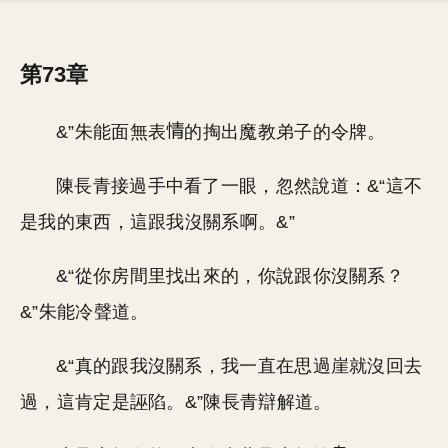
第73章
&”朱能面無表
的掏出魔教弟子的令牌。
陳長青接過手中看了一眼，忽然說道：&“這不
是我的東西，這跟我沒關系啊。&”
&“從你房間里找出來的，你說跟你沒關系？
&”朱能冷聲道。
&“真的跟我沒關系，我一直在思過崖就沒回去
過，這肯定是誣陷。&”陳長青辯解道。