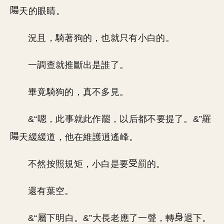
天的眼睛。
況且，騎著狗的，也就只有小白的。
一調查就推斷出是誰了。
畢竟騎狗的，真不多見。
&“嗯，此事就此作罷，以后都不要提了。&”羅
天緩緩道，他在維護逍遙峰。
不然按照規矩，小白是要
罰的。
還有葉空。
&“屬下明白。&”大長老應了一聲，轉
退下。