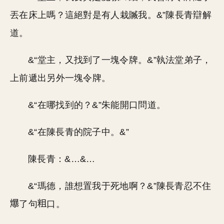
丟在床上嗎？這絕對是有人栽贓我。&”陳長青辯解
道。
&“堂主，又找到了一塊令牌。&”執法堂弟子，
上前遞出另外一塊令牌。
&“在哪找到的？&”朱能開口問道。
&“在陳長青的院子中。&”
陳長青：&…&…
&“瑪德，誰想置我于死地啊？&”陳長青忍不住
了句
口。