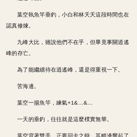
葉空執魚竿垂釣，小白和林夭夭這段時間也在
認真修煉。
九峰大比，雖說他們不在乎，但畢竟事關逍遙
峰的存亡。
為了能繼續待在逍遙峰，還是得重視一下。
苦海邊。
葉空一揚魚竿，練氣+1&…&…
一天的垂釣，往往就是這麼樸實無華。
葉空背著雙手，正要回去之時，耳畔邊響起了