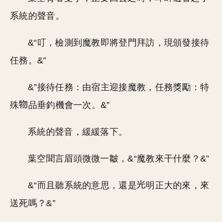
系統的聲音。
&“叮，檢測到魔教即將登門拜訪，現頒發接待
任務。&”
&”接待任務：由宿主迎接魔教，任務獎勵：特
殊
品垂釣機會一次。&”
系統的聲音，緩緩落下。
葉空聞言眉頭微微一皺，&“魔教來干什麼？&”
&“而且聽系統的意思，還是
明正大的來，來
送死嗎？&”