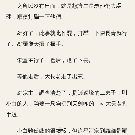
之所以沒有出面，就是想讓二長老他們去
理，順便打
一下他們。
&“好了，此事就此作罷，打
一下陳長青就行
了。&”羅
天擺了擺手。
朱堂主行了一禮后，退了下去。
等他走后，大長老走了出來。
&“宗主，調查清楚了，是逍遙峰的二弟子，
小白的人，騎著一只狗扔到天劍峰的。&”大長老拱
手道。
小白雖然做的很
，但這星河宗到
都是羅