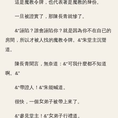
這是魔教令牌，也代表著是魔教的
份。
一旦被證實了，那陳長青就慘了。
&“誣陷？誰會誣陷你？就是因為你不在自已的
房間，所以才被人找的魔教令牌。&”朱堂主沉聲
道。
陳長青聞言，無奈道：&“可我什麼都不知道
啊。&”
&“帶證人！&”朱能喊道。
很快，一個
弟子被帶上來了。
&“參見堂主！&”
弟子行禮道。