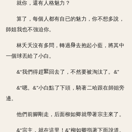
就你，還有人格魅力？
算了，每個人都有自已的魅力，你不想多說，
師姐我也不強迫你。
林夭夭沒有多問，轉過
去抱起小藍，將其中
一個球丟給了小白。
&“我們得趕
回去了，不然要被淘汰了。&”
&“嗯。&”小白點了下頭，騎著二哈跟在師姐旁
邊。
他們前腳剛走，后面柳如卿就帶著宗主來了。
&“宗主，就在這里！&”柳如卿指著下面說道。