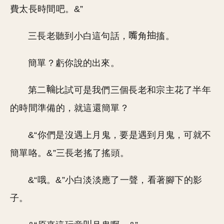
費太長時間吧。&”
三長老聽到小白這句話，
角
搐。
簡單？虧你說的出來。
第二
比試可是我們三個長老和宗主花了半年
的時間準備的，就這還簡單？
&“你們是沒遇上月鬼，要是遇到月鬼，可就不
簡單咯。&”三長老搖了搖頭。
&“哦。&”小白淡淡應了一聲，看著腳下的影
子。