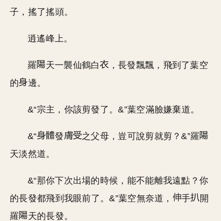
子，搖了搖頭。
逍遙峰上。
羅
天一襲仙鶴白
，長發飄飄，飛到了葉空
的
邊。
&“宗主，你該剪發了。&”葉空滿臉嫌棄道。
&“
發
之父母，豈可說剪就剪？&”羅
天淡然道。
&“那你下次出場的時候，能不能離我遠點？你
的長發都飛到我眼前了。&”葉空無奈道，
手
開
羅
天的長發。