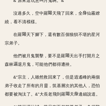
&“原來這玩意
月鬼啊。&”
沒過多久，空中羅
天飛了回來，全
仙霧繚
繞，看不清模樣。
在羅
天下腳下，還有數百個狼狽不堪的星河
宗弟子。
他們被月鬼襲擊，要不是羅
天出手打開月之
森林
退月鬼，可能他們都得遭殃。
&“宗主，人雖然救回來了，但是逍遙峰的兩個
弟子收走了所有的月靈，筑基層次的其他人，恐怕
都要被淘汰了。&”大長老飛到羅
天
邊細說道。