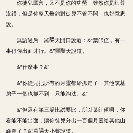
你徒兒厲害，又不是你的功勞，雖然你是師尊
沒錯，但是你整天垂釣對徒兒不管不問，也好意思
說。
無語過后，羅
天開口說道：&“葉師侄，有一
事得你出面才行。&”羅
天說道。
&“什麼事？&”
&“你徒兒把所有的月靈都給抓走了，其他筑基
弟子一個也抓不到，只能淘汰。&”
&“但還有第三場比試要比，所以葉師侄啊，你
看能不能出面，讓你徒兒分出一百個月靈給其他山
峰弟子？&”羅
天小聲說道。