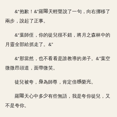
&“抱歉！&”羅
天輕聲說了一句，向右挪移了
兩步，說起了正事。
&“葉師侄，你的徒兒很不錯，將月之森林中的
月靈全部給抓走了。&”
&“那當然，也不看看是誰教導的弟子。&”葉空
微微昂頭道，面帶微笑。
徒兒被夸，
為師尊，肯定倍
榮
。
羅
天心中多
有些無語，我是夸你徒兒，又
不是夸你。