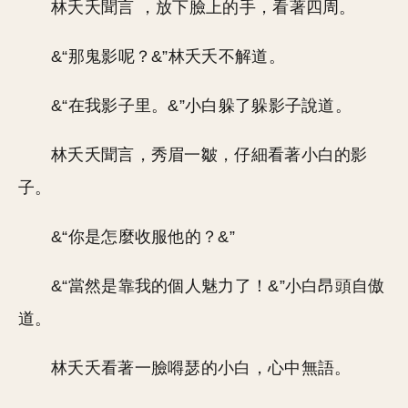
林夭夭聞言 ，放下臉上的手，看著四周。
&“那鬼影呢？&”林夭夭不解道。
&“在我影子里。&”小白躲了躲影子說道。
林夭夭聞言，秀眉一皺，仔細看著小白的影
子。
&“你是怎麼收服他的？&”
&“當然是靠我的個人魅力了！&”小白昂頭自傲
道。
林夭夭看著一臉嘚瑟的小白，心中無語。