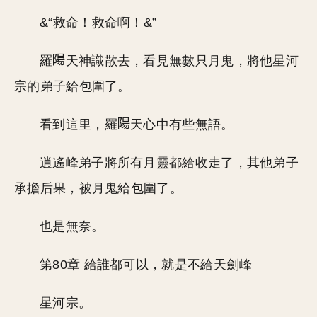
&“救命！救命啊！&”
羅
天神識散去，看見無數只月鬼，將他星河
宗的弟子給包圍了。
看到這里，羅
天心中有些無語。
逍遙峰弟子將所有月靈都給收走了，其他弟子
承擔后果，被月鬼給包圍了。
也是無奈。
第80章 給誰都可以，就是不給天劍峰
星河宗。