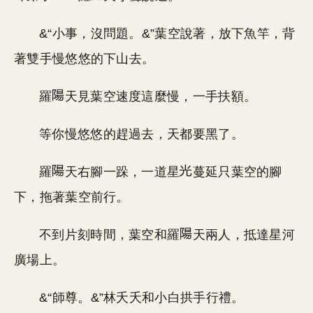
&“小事，沒問題。&”葉空說著，放下魚竿，背
著雙手慢悠悠的下山去。
羅
天見葉空速度這麼慢，一手扶額。
等你慢悠悠的趕過去，天都要黑了。
羅
天右腳一跺，一道星
蔓延只葉空的腳
下，拖著葉空前行。
不到片刻時間，葉空和羅
天兩人，抵達星河
廣場上。
&“師尊。&”林夭夭和小白拱手行禮。