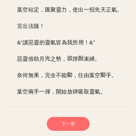
葉空站定，匯聚靈力，使出一招先天正氣。
言出法隨！
&“讓惡靈的靈氣皆為我所用！&”
惡靈借助月
之勢，
掙
束縛。
奈何無果，完全不能
，任由葉空
手。
葉空兩手一揮，開始放肆吸取靈氣。
下一章