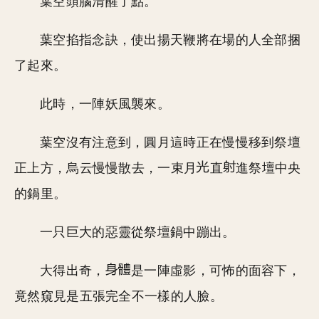
葉空頭腦清醒了點。
葉空掐指念訣，使出揚天鞭將在場的人全部捆
了起來。
此時，一陣妖風襲來。
葉空沒有注意到，圓月這時正在慢慢移到祭壇
正上方，烏云慢慢散去，一束月
直
進祭壇中央
的鍋里。
一只巨大的惡靈從祭壇鍋中蹦出。
大得出奇，
是一陣虛影，可怖的面容下，
竟然窺見是五張完全不一樣的人臉。