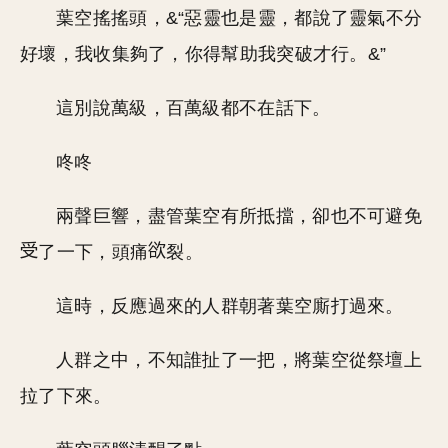
葉空搖搖頭，&“惡靈也是靈，都說了靈氣不分
好壞，我收集夠了，你得幫助我突破才行。&”
這別說萬級，百萬級都不在話下。
咚咚
兩聲巨響，盡管葉空有所抵擋，卻也不可避免
了一下，頭痛
裂。
這時，反應過來的人群朝著葉空廝打過來。
人群之中，不知誰扯了一把，將葉空從祭壇上
拉了下來。