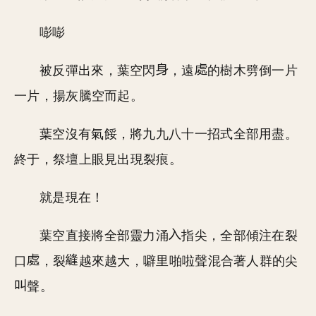
嘭嘭
被反彈出來，葉空閃
，遠
的樹木劈倒一片
一片，揚灰騰空而起。
葉空沒有氣餒，將九九八十一招式全部用盡。
終于，祭壇上眼見出現裂痕。
就是現在！
葉空直接將全部靈力涌
指尖，全部傾注在裂
口
，裂
越來越大，噼里啪啦聲混合著人群的尖
聲。