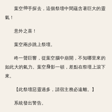
葉空
手探去，這個祭壇中間蘊含著巨大的靈
氣！
意外之喜！
葉空兩步跳上祭壇。
咚一聲巨響，從葉空腦中崩開，不知哪里來的
如此大的氣力。葉空
影一頓，差點在祭壇上滾下
來。
【此祭壇惡靈過多，請宿主務必遠離。】
系統發出警告。