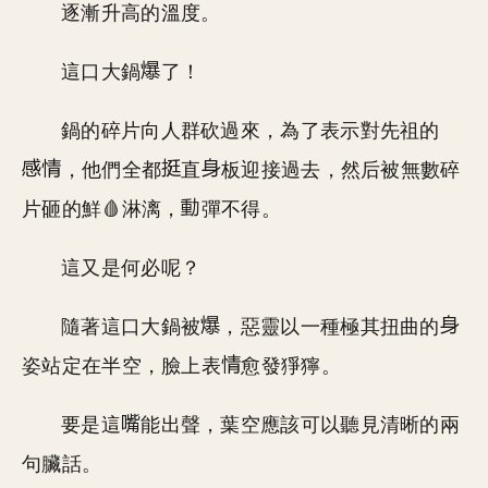
逐漸升高的溫度。
這口大鍋
了！
鍋的碎片向人群砍過來，為了表示對先祖的
，他們全都
直
板迎接過去，然后被無數碎
片砸的鮮🩸淋漓，
彈不得。
這又是何必呢？
隨著這口大鍋被
，惡靈以一種極其扭曲的
姿站定在半空，臉上表
愈發猙獰。
要是這
能出聲，葉空應該可以聽見清晰的兩
句臟話。