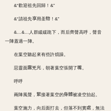
&“歡迎祖先回歸！&”
&“請祖先
用圣
！&”
&…&…人群緩緩跪下，而后齊聲高呼，聲音
一陣蓋過一陣。
在葉空聽起來有些許煩躁。
惡靈面
兇
，朝著葉空張開了
。
呼呼
兩陣風聲，
接著葉空的
被凌空抬起。
葉空施力，向后面打去，但落不到實
，無法