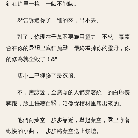
釘在這里一樣，一
不能
。
&“告訴過你了，進的來，出不去。
對了，你現在千萬不要施用靈力，不然，毒素
會在你的
里瘋狂流
，最終
掉你的靈丹，你
的修為就全毀了！&”
店小二已經換了
服。
不，應該說，全廣場的人都穿著統一的白
喪
葬服，臉上挫著白
，活像從棺材里爬出來的。
他們向葉空一步步靠近，舉起葉空，
里哼著
歡快的小曲，一步步將葉空送上祭壇。