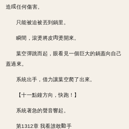
造
任何傷害。
只能被迫被丟到鍋里。
瞬間，滾燙將皮
燙開來。
葉空彈跳而起，眼看見一個巨大的鍋蓋向自己
蓋過來。
系統出手，借力讓葉空爬了出來。
【十一點鐘方向，快跑！】
系統著急的聲音響起。
第1312章 我看誰敢
手