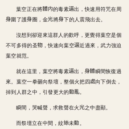
葉空正在將
的毒素
出，快速用符咒在周
圍了護
圈，金
將
下的人震飛出去。
沒想到卻迎來這群人的歡呼，更覺得葉空是個
不可多得的圣
，快速向葉空
近過來，武力強迫
葉空就范。
就在這里，葉空將毒素
出，
瞬間恢復過
來。葉空一拳砸向祭壇，整個火把四
向下倒去，
掉到人群之中，引發更大的
。
瞬間，哭喊聲，求救聲在火
之中盡顯。
而祭壇立在中間，紋
未
。