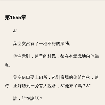
第1555章
&”
葉空突然有了一種不好的預
。
他注意到，這里的村民，都在有意識地向他靠
近。
葉空借口要上廁所，來到廣場的偏僻角落，這
時，正好聽到一旁有人說著，&“他來了嗎？&”
誰，誰在說話？