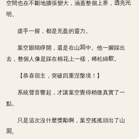
空間也在不斷地擴張變大，涵蓋整個上界，
亮
明。
虛手一握，都是充盈的靈力。
葉空眼睛睜開，還是在山
中。他一腳踩出
去，整個人像是踩在棉花上一樣，稀松綿
。
【恭喜宿主，突破四重涅槃境！】
系統聲音響起，才讓葉空覺得稍微真實了一
點。
只是這次沒什麼獎勵啊，葉空搖搖頭出了山
。