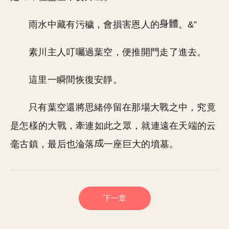
雨水中藏有污穢，會損害恩人的
。&”
素川主人叮囑過葉空，便推開門走了進去。
這里一瞬間恢復安靜。
只有葉空還將思緒停留在那場大戰之中，究竟
是怎樣的大戰，牽連如此之眾，就連遠在天端的云
毫古鎮，最后也淪落
一座巨大的墳墓。
下一章