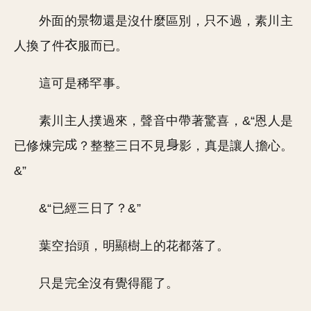
外面的景
還是沒什麼區別，只不過，素川主
人換了件
服而已。
這可是稀罕事。
素川主人撲過來，聲音中帶著驚喜，&“恩人是
已修煉完
？整整三日不見
影，真是讓人擔心。
&”
&“已經三日了？&”
葉空抬頭，明顯樹上的花都落了。
只是完全沒有覺得罷了。