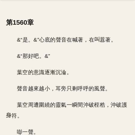
第1560章
&“是。&”心底的聲音在喊著，在
囂著。
&“那好吧。&”
葉空的意識逐漸沉淪。
聲音越來越小，耳旁只剩呼呼的風聲。
葉空周遭圍繞的靈氣一瞬間沖破桎梏，沖破護
符。
嘭一聲。