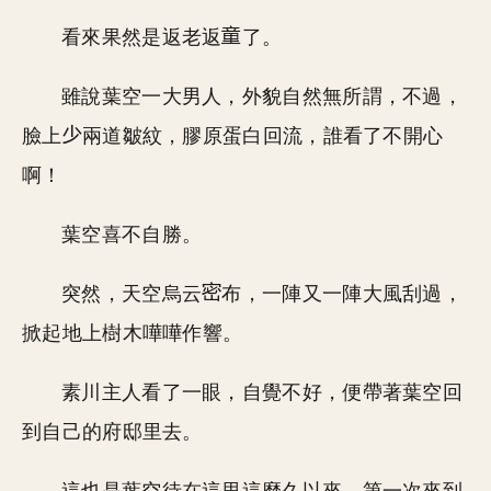
看來果然是返老返
了。
雖說葉空一大男人，外貌自然無所謂，不過，
臉上
兩道皺紋，膠原蛋白回流，誰看了不開心
啊！
葉空喜不自勝。
突然，天空烏云
布，一陣又一陣大風刮過，
掀起地上樹木嘩嘩作響。
素川主人看了一眼，自覺不好，便帶著葉空回
到自己的府邸里去。