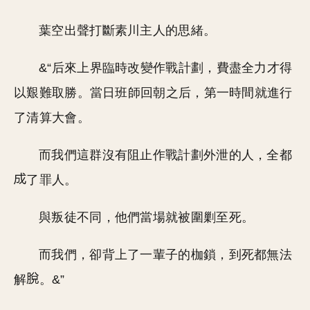
葉空出聲打斷素川主人的思緒。
&“后來上界臨時改變作戰計劃，費盡全力才得
以艱難取勝。當日班師回朝之后，第一時間就進行
了清算大會。
而我們這群沒有阻止作戰計劃外泄的人，全都
了罪人。
與叛徒不同，他們當場就被圍剿至死。
而我們，卻背上了一輩子的枷鎖，到死都無法
解
。&”