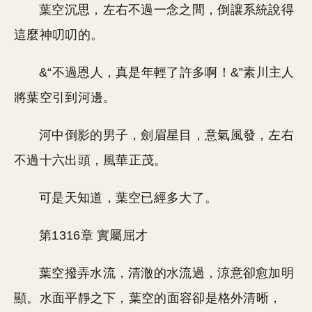
葉空沉思，左右不過一念之間，倒讓系統說得
這麼神叨叨的。
&“不過恩人，真是年輕了許多啊！&”素川主人
將葉空引到河邊。
河中倒影的男子，劍眉星目，意氣風發，左右
不過十六出頭，風華正茂。
可是天知道，葉空已經多大了。
第1316章 實屬屈才
葉空撥弄水流，清澈的水流過，涼意卻愈加明
顯。水面平靜之下，葉空的面容卻是格外清晰，