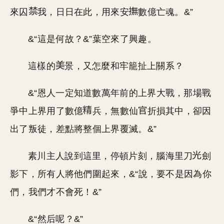
來囚
我，日日在此，用來安
數億亡魂。&”
&“這是何故？&”葉空來了興趣。
這樣的
景，又怎麼和牢籠扯上關系？
&“恩人一定知道數萬年前的上界大戰，那場戰
爭中上界用了數億
兵，無數仙
折損其中，卻因
出了叛徒，差點將整個上界覆滅。&”
素川主人說到這里，停頓片刻，腦海里刀
劍
影下，所有人將他們圍起來，&“說，要不是因為你
們，我們才不會死！&”
&“然后呢？&”