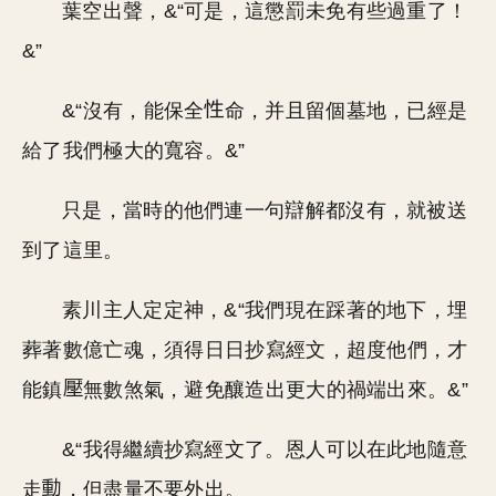
葉空出聲，&“可是，這懲罰未免有些過重了！
&”
&“沒有，能保全
命，并且留個墓地，已經是
給了我們極大的寬容。&”
只是，當時的他們連一句辯解都沒有，就被送
到了這里。
素川主人定定神，&“我們現在踩著的地下，埋
葬著數億亡魂，須得日日抄寫經文，超度他們，才
能鎮
無數煞氣，避免釀造出更大的禍端出來。&”
&“我得繼續抄寫經文了。恩人可以在此地隨意
走
，但盡量不要外出。