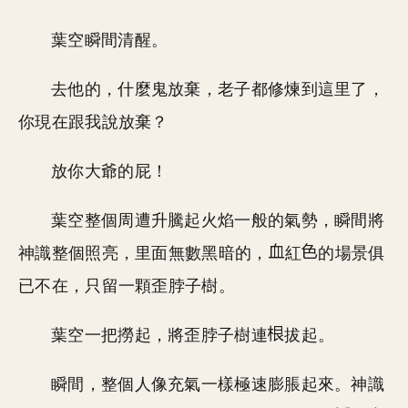
葉空瞬間清醒。
去他的，什麼鬼放棄，老子都修煉到這里了，
你現在跟我說放棄？
放你大爺的屁！
葉空整個周遭升騰起火焰一般的氣勢，瞬間將
神識整個照亮，里面無數黑暗的，
紅
的場景俱
已不在，只留一顆歪脖子樹。
葉空一把撈起，將歪脖子樹連
拔起。
瞬間，整個人像充氣一樣極速膨脹起來。神識