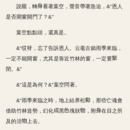
說罷，轉
看著葉空，聲音帶著急迫，&“恩人
是否開窗開門了？&”
葉空點點頭，還真是。
&“哎呀，忘了告訴恩人。云毫古鎮雨季來臨，
一定不能開窗，尤其是靠近竹林的窗，一定要
閉。&”
&“這是為何？&”葉空問著。
&“雨季來臨之時，地上結界松
，那些亡魂會
借助竹林造勢，幻化
黑
塊狀
，附
在目之所
及的活
上去。