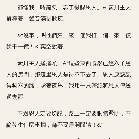
都怪我一時疏忽，忘了提醒恩人。&”素川主人
解釋著，聲音滿是歉疚。
&“沒事，
他們來。來一個我打一個，來一億
我干一億！&”葉空說著。
素川主人搖搖頭，&“這些東西既然已經
了恩
人的房間，那這里恩人是待不下去了。恩人應該記
得
的路，趁著夜
，我用一只符紙將恩人傳送
過去罷。
不過恩人定要切記，路上一定要眼睛
閉，不
論發生什麼事
，都不要睜開眼睛！&”