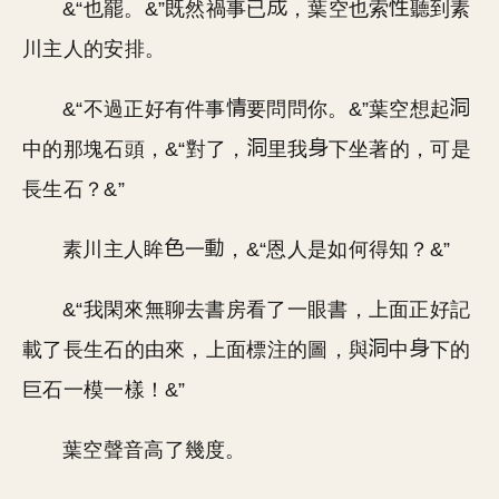
&“也罷。&”既然禍事已
，葉空也索
聽到素
川主人的安排。
&“不過正好有件事
要問問你。&”葉空想起
中的那塊石頭，&“對了，
里我
下坐著的，可是
長生石？&”
素川主人眸
一
，&“恩人是如何得知？&”
&“我閑來無聊去書房看了一眼書，上面正好記
載了長生石的由來，上面標注的圖，與
中
下的
巨石一模一樣！&”
葉空聲音高了幾度。