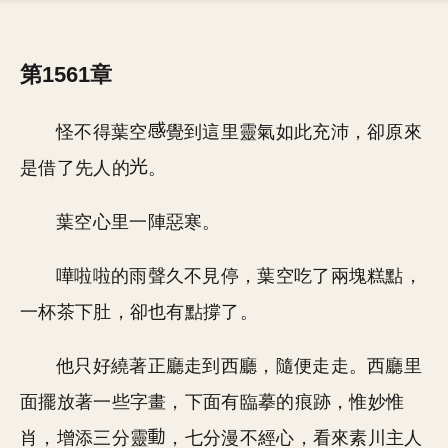
第1561章
怪不得葉空
覺到這里靈氣如此充沛，卻原來
是借了先人的
。
葉空心里一陣惡寒。
嘩啦啦的雨聲久不見停，葉空吃了兩塊糕點，
一杯茶下肚，卻也有點撐了。
他只好繞著正廳走到西廳，隨便走走。西廳里
面擺放著一些字畫，下面有臨摹的痕跡，惟妙惟
肖，增添三分靈
，七分漫不經心，看來素川主人