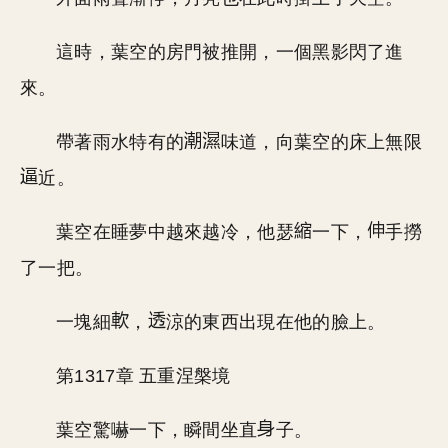
這時，葉空的房門被推開，一個黑影閃了進
來。
帶著雨水特有的
味道，向葉空的床上無限
近。
葉空在睡夢中越來越冷，他瑟
一下，
手撈
了一把。
一塊細
，
涼的東西出現在他的臉上。
第1317章 五重涅槃境
葉空驚嚇一下，瞬間坐直
子。