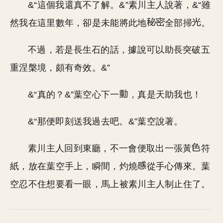
&“這個我還真不了解。&”素川主人說著，&“雖
然我在這里數年，卻是未能將此地
全部掃
。
不過，若是長生石的話，據說可以助長突破五
重涅槃境，頗有奇效。&”
&“真的？&”葉空心下一
，真是天助我也！
&“那便即刻送我過去吧。&”葉空說著。
素川主人回到東廳，不一會便取出一張黃
符
紙，放在葉空手上，瞬間，灼燒
從手心傳來。葉
空忍不住想要看一眼，馬上被素川主人制止住了。