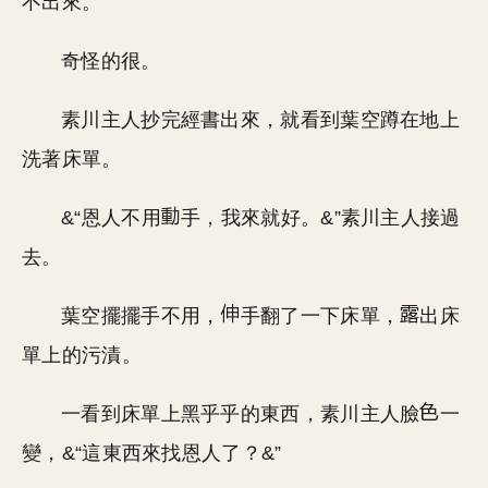
不出來。
奇怪的很。
素川主人抄完經書出來，就看到葉空蹲在地上
洗著床單。
&“恩人不用
手，我來就好。&”素川主人接過
去。
葉空擺擺手不用，
手翻了一下床單，
出床
單上的污漬。
一看到床單上黑乎乎的東西，素川主人臉
一
變，&“這東西來找恩人了？&”