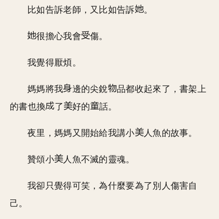
比如告訴老師，又比如告訴
。
很擔心我會
傷。
我覺得厭煩。
媽媽將我
邊的尖銳
品都收起來了，書架上
的書也換
了
好的
話。
夜里，媽媽又開始給我講小
人魚的故事。
贊頌小
人魚不滅的靈魂。
我卻只覺得可笑，為什麼要為了別人傷害自
己。