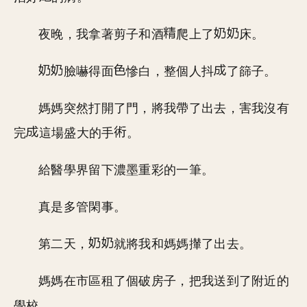
夜晚，我拿著剪子和酒
爬上了
床。
臉嚇得面
慘白，整個人抖
了篩子。
媽媽突然打開了門，將我帶了出去，害我沒有
完
這場盛大的手
。
給醫學界留下濃墨重彩的一筆。
真是多管閑事。
第二天，
就將我和媽媽攆了出去。
媽媽在市區租了個破房子，把我送到了附近的
學校。