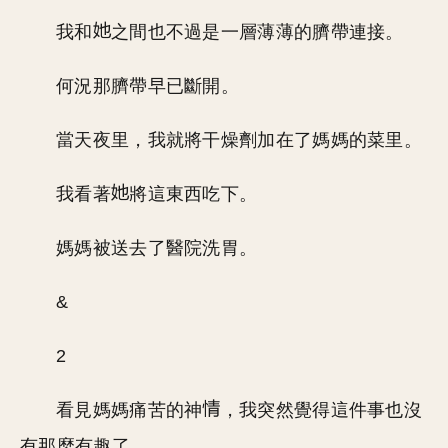
我和
之間也不過是一層薄薄的臍帶連接。
何況那臍帶早已斷開。
當天夜里，我就將干燥劑加在了媽媽的菜里。
我看著
將這東西吃下。
媽媽被送去了醫院洗胃。
&
2
看見媽媽痛苦的神
，我突然覺得這件事也沒
有那麼有趣了。