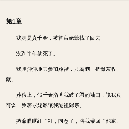
第1章
我媽是真千金，被首富姥爺找了回去。
沒到半年就死了。
我興沖沖地去參加葬禮，只為
一把骨灰收
藏。
葬禮上，假千金指著我破了
的袖口，說我真
可憐，哭著求姥爺讓我認祖歸宗。
姥爺眼眶紅了紅，同意了，將我帶回了他家。