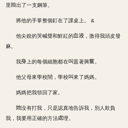
里
出了一支鋼筆。
將他的手掌整個釘在了課桌上。 &
他尖銳的哭喊聲和鮮紅的
，激得我頭皮發
麻。
我
上的每個細胞都在
囂著興
。
他父母來學校鬧，學校
來了媽媽。
媽媽把我領回了家。
沒有打我，只是認真地告訴我，別人欺負
我，我要用正確的方法
理。