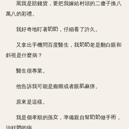
罵我是賠錢貨，要把我嫁給村頭的二傻子換八
萬八的彩禮。
我好奇地盯著
，仔細看了許久。
又拿出手機問百度醫生，我
老是翻白眼和
斜視是什麼病？
醫生很專業。
他告訴我可能是癲癇或者眼
麻痹。
原來是這樣。
我是個孝順的孫
，準備親自幫
做手
，
治好
的病。