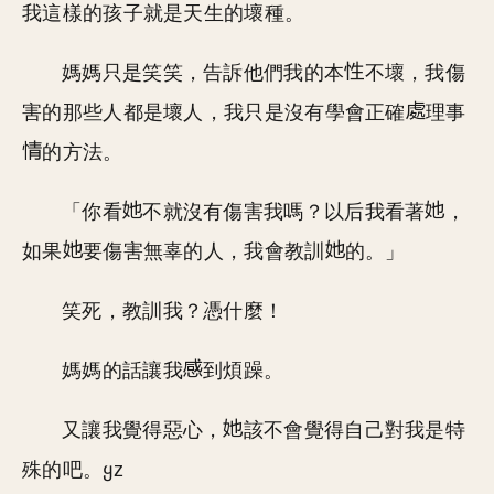
我這樣的孩子就是天生的壞種。
媽媽只是笑笑，告訴他們我的本
不壞，我傷
害的那些人都是壞人，我只是沒有學會正確
理事
的方法。
「你看
不就沒有傷害我嗎？以后我看著
，
如果
要傷害無辜的人，我會教訓
的。」
笑死，教訓我？憑什麼！
媽媽的話讓我
到煩躁。
又讓我覺得惡心，
該不會覺得自己對我是特
殊的吧。ყz