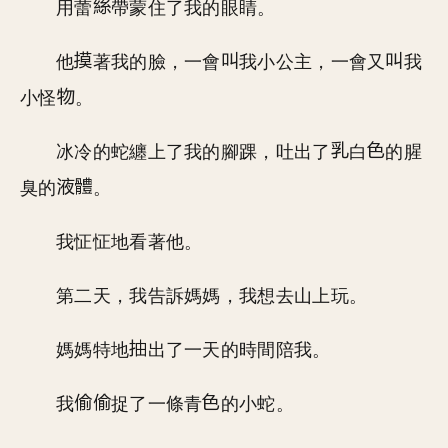
用蕾
帶蒙住了我的眼睛。
他
著我的臉，一會
我小公主，一會又
我
小怪
。
冰冷的蛇纏上了我的腳踝，吐出了
白
的腥
臭的
。
我怔怔地看著他。
第二天，我告訴媽媽，我想去山上玩。
媽媽特地
出了一天的時間陪我。
我
捉了一條青
的小蛇。