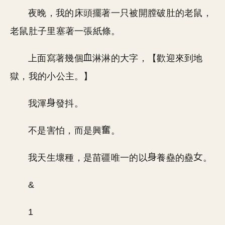
夜晚，我的床頭擺著一只被開膛破肚的老鼠，
老鼠肚子里塞著一張紙條。
上面寫著幾個
淋淋的大字，【歡迎來到地
獄，我的小公主。】
我渾
發抖。
不是害怕，而是興
。
我天生壞種，是苗疆唯一的以
養蠱的蠱
。
&
1