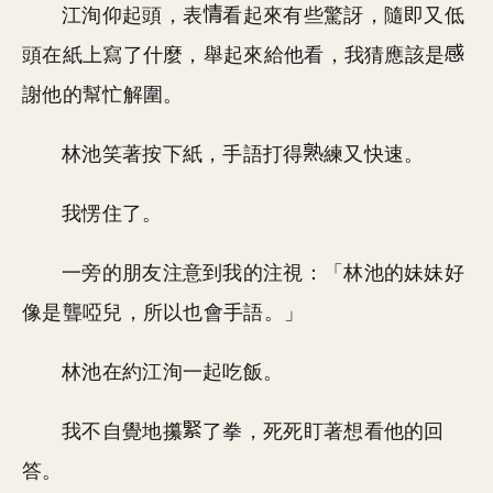
江洵仰起頭，表
看起來有些驚訝，隨即又低
頭在紙上寫了什麼，舉起來給他看，我猜應該是
謝他的幫忙解圍。
林池笑著按下紙，手語打得
練又快速。
我愣住了。
一旁的朋友注意到我的注視：「林池的妹妹好
像是聾啞兒，所以也會手語。」
林池在約江洵一起吃飯。
我不自覺地攥
了拳，死死盯著想看他的回
答。