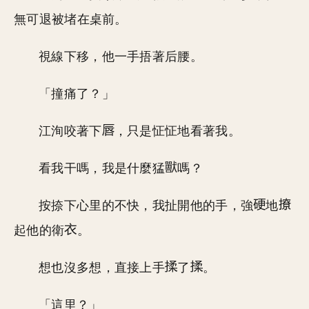
無可退被堵在桌前。
視線下移，他一手捂著后腰。
「撞痛了？」
江洵咬著下
，只是怔怔地看著我。
看我干嗎，我是什麼猛
嗎？
按捺下心里的不快，我扯開他的手，強
地
起他的衛
。
想也沒多想，直接上手
了
。
「這里？」