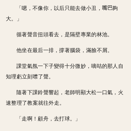
「嗯，不像你，以后只能去做小丑，
夠
大。」
循著聲音扭頭看去，是隔壁專業的林池。
他坐在最后一排，撐著腦袋，滿臉不屑。
課堂氣氛一下子變得十分微妙，嘀咕的那人自
知理虧立刻噤了聲。
隨著下課鈴聲響起，老師明顯大松一口氣，火
速整理了教案就往外走。
「走啊！顧舟，去打球。」