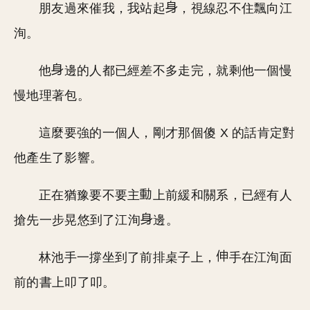
朋友過來催我，我站起
，視線忍不住飄向江
洵。
他
邊的人都已經差不多走完，就剩他一個慢
慢地理著包。
這麼要強的一個人，剛才那個傻 X 的話肯定對
他產生了影響。
正在猶豫要不要主
上前緩和關系，已經有人
搶先一步晃悠到了江洵
邊。
林池手一撐坐到了前排桌子上，
手在江洵面
前的書上叩了叩。