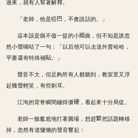
過來，就有人幫著解釋。
「老師，他是啞
，不會說話的。」
這本該是個不值一提的小
曲，但不知是誰忽
然小聲嘀咕了一句：「以后他可以去送外賣哈哈，
平臺還有特殊補
。」
聲音不大，但足夠所有人都聽到，教室里又浮
起幾聲輕笑，有些刺耳。
江洵的背脊瞬間繃得僵
，看起來十分局促。
老師一臉尷尬地打著圓場，想趕
把話題轉移
掉，忽然有道慵懶的聲音響起：