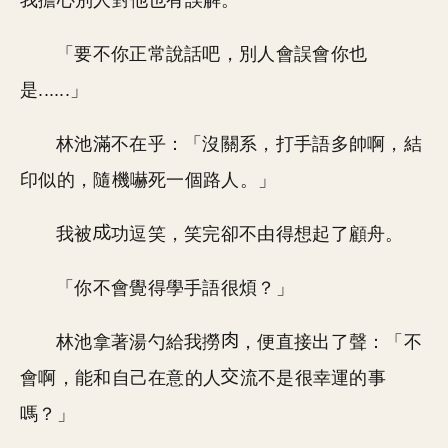
我擔心別人對他也有誤解。
「要不你正常說話吧，別人會誤會你也
是......」
林池滿不在乎：「沒關系，打手語多帥啊，結
印似的，隨機嚇死一個路人。」
我被
功逗笑，笑完卻不由得想起了顧舟。
「你不會覺得學手語很煩？」
林池拿著湯勺給我撈
，便直接出了聲：「不
會啊，能和自己在意的人
流不是很幸運的事
嗎？」