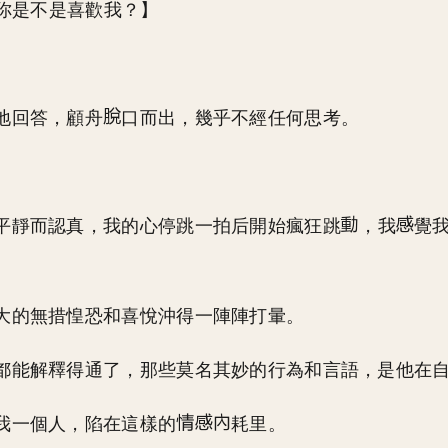
你是不是喜歡我？】
地回答，顧舟
口而出，幾乎不經任何思考。
。
平靜而認真，我的心停跳一拍后開始瘋狂跳
，我
覺
大的無措惶恐和喜悅沖得一陣陣打暈。
都能解釋得通了，那些莫名其妙的行為和言語，是他在
我一個人，陷在這樣的
耗里。