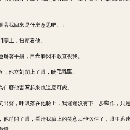
跟著我回來是什麼意思吧。」
門關上，扭頭看他。
地掰著手指，目
躲閃不敢直視我。
近，他立刻閉上了眼，睫
。
為什麼他害
起來也這麼可
。
笑出聲，呼吸落在他臉上，我遲遲沒有下一步
作，只
，他睜開了眼，看清我臉上的笑意后他愣住了，眼里迅
憤。