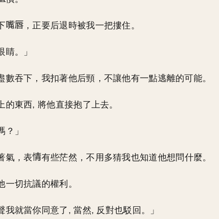
下
，正要后退時被我一把摟住。
眼睛。」
盡數吞下，我扣著他后頸，不讓他有一點逃離的可能。
上的東西, 將他直接抱了上去。
嗎？」
著氣，表
有些茫然，不用多猜我也知道他想問什麼。
他一切抗議的權利。
聲我就當你同意了, 當然, 反對也駁回。」