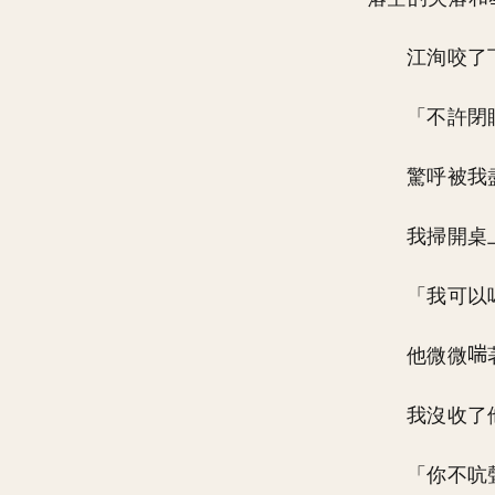
江洵咬了
「不許閉
驚呼被我
我掃開桌
「我可以
他微微
我沒收了
「你不吭