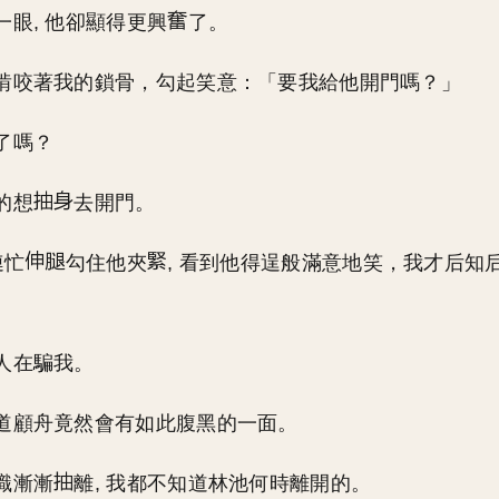
一眼, 他卻顯得更興
了。
啃咬著我的鎖骨，勾起笑意：「要我給他開門嗎？」
了嗎？
的想
去開門。
連忙
勾住他夾
, 看到他得逞般滿意地笑，我才后知
人在騙我。
道顧舟竟然會有如此腹黑的一面。
識漸漸
離, 我都不知道林池何時離開的。