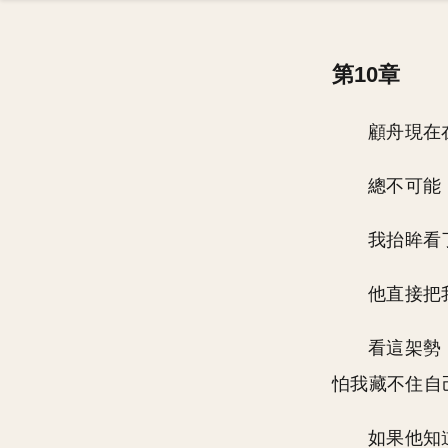
第10章
顧舟現在
總不可能
我抬眸看
他直接把
看這架勢
怕我藏不住自
如果他知