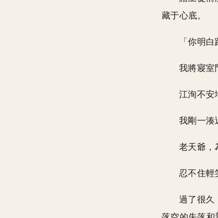
藏于心底。
「你明白
我將寢室
江洵不安
我剛一湊
老天爺，
忍不住輕
過了很久
落空的失落和