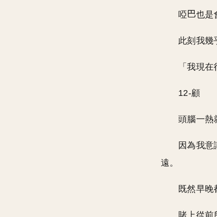
啞
也是
此刻我幾
「我現在
12-顧
頭腦一熱
因為我意
遠。
既然早晚
賭上從前