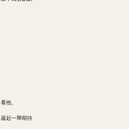
是看他。
速蘊起一
期待