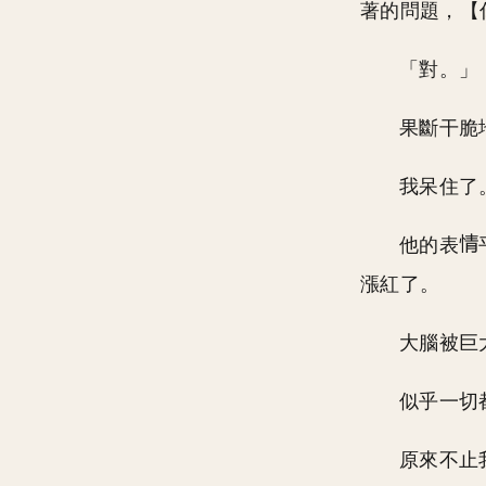
著的問題，【
「對。」
果斷干脆
我呆住了
他的表
漲紅了。
大腦被巨
似乎一切
原來不止