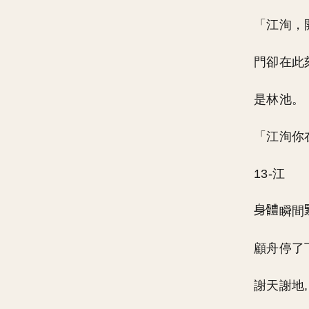
「江洵，
門卻在此
是林池。
「江洵你
13-江
瞬間
顧舟停了
謝天謝地,