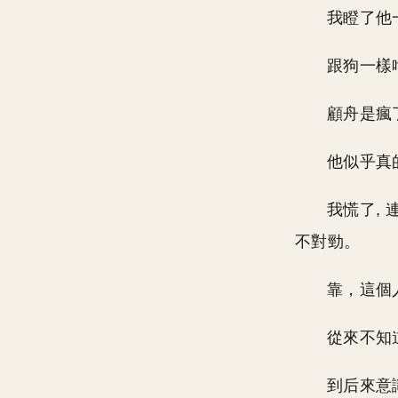
我瞪了他
跟狗一樣
顧舟是瘋
他似乎真
我慌了, 
不對勁。
靠，這個
從來不知
到后來意