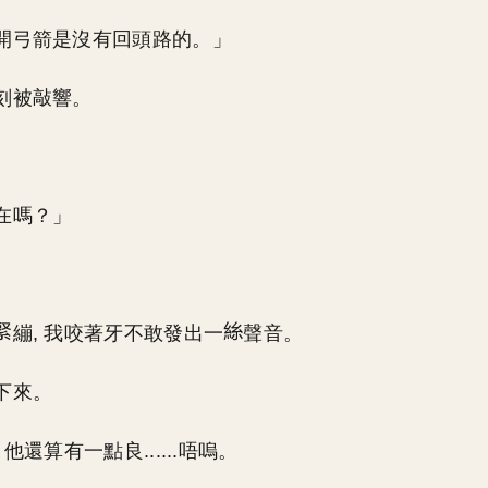
開弓箭是沒有回頭路的。」
刻被敲響。
在嗎？」
繃, 我咬著牙不敢發出一
聲音。
下來。
 他還算有一點良......唔嗚。