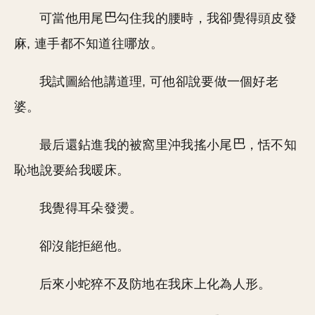
可當他用尾
勾住我的腰時，我卻覺得頭皮發
麻, 連手都不知道往哪放。
我試圖給他講道理, 可他卻說要做一個好老
婆。
最后還鉆進我的被窩里沖我搖小尾
，恬不知
恥地說要給我暖床。
我覺得耳朵發燙。
卻沒能拒絕他。
后來小蛇猝不及防地在我床上化為人形。