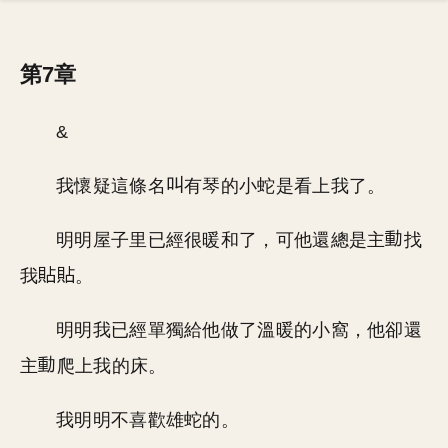
第7章
&
我懷疑這條名
有琴的小蛇是看上我了。
明明屋子里已經很暖和了，可他還總是主
找
我
。
明明我已經單獨給他做了溫暖的小窩，他卻還
主
爬上我的床。
我明明不喜歡雄蛇的。