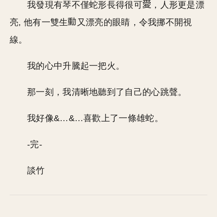
我發現有琴不僅蛇形長得很可
，人形更是漂
亮, 他有一雙生
又漂亮的眼睛，令我挪不開視
線。
我的心中升騰起一把火。
那一刻，我清晰地聽到了自己的心跳聲。
我好像&…&…喜歡上了一條雄蛇。
-完-
談竹