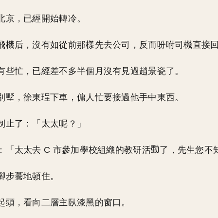
北京，已經開始轉冷。
飛機后，沒有如從前那樣先去公司，反而吩咐司機直接
有些忙，已經差不多半個月沒有見過趙景瓷了。
別墅，徐東珵下車，傭人忙要接過他手中東西。
制止了：「太太呢？」
：「太太去 C 市參加學校組織的教研活
了，先生您不
腳步驀地頓住。
起頭，看向二層主臥漆黑的窗口。