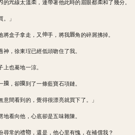
的
線太溫
，連帶著他此時的眉眼都
和了幾分。
買。」
地將盒子拿走，又
手，將我
角的碎屑拂掉。
過神，徐東珵已經低頭吻住了我。
子上也驀地一涼。
一
，卻
到了一條藍寶石項鏈。
無意間看到的，覺得很漂亮就買下了。」
愣地看向他，心底卻是五味雜陳。
份尋常的禮
，還是，他心里有愧，在補償我？