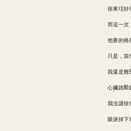
徐東珵好
而這一次
他要的格
只是，當
我還是難
心臟跳
我沒讓徐
眼淚掉下