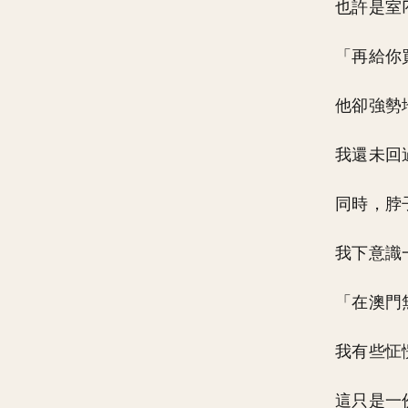
也許是室
「再給你
他卻強勢
我還未回
同時，脖
我下意識
「在澳門
我有些怔
這只是一