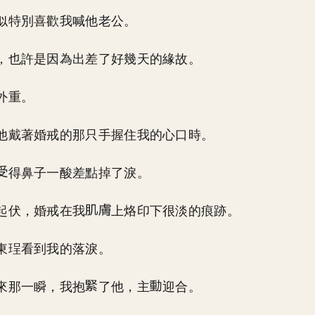
似特別喜歡我喊他老公。
，也許是因為出差了好幾天的緣故。
外重。
他戴著婚戒的那只手握住我的心口時。
得鼻子一酸差點掉了淚。
起伏，婚戒在我
上烙印下很淡的痕跡。
東珵看到我的落淚。
來那一瞬，我抱
了他，主
迎合。