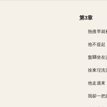
第3章
熱搜早就
他不提起
盤
坐在
徐東珵洗
他走過來
我卻一把