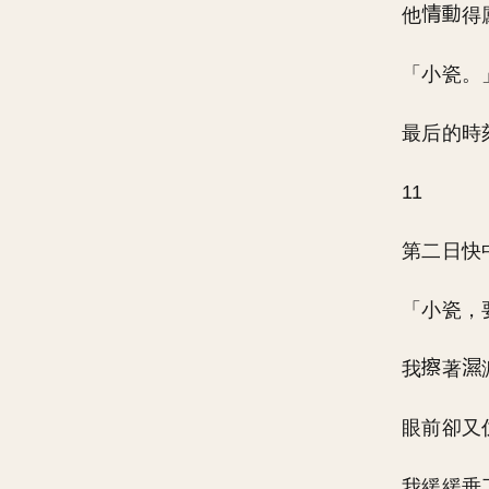
他
得
「小瓷。
最后的時
11
第二日快
「小瓷，
我
著
眼前卻又
我緩緩垂