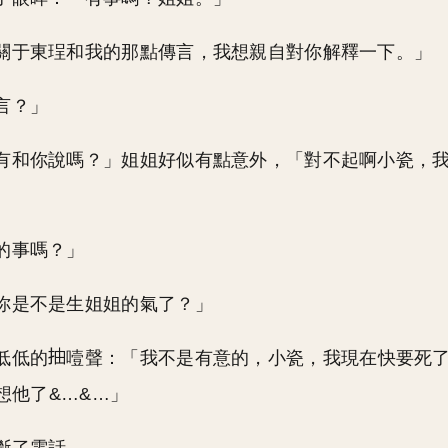
關于東珵和我的那點傳言，我想親自對你解釋一下。」
言？」
有和你說嗎？」姐姐好似有點意外，「對不起啊小瓷，
的事嗎？」
你是不是生姐姐的氣了？」
低低的
噎聲：「我不是有意的，小瓷，我現在快要死
想他了&…&…」