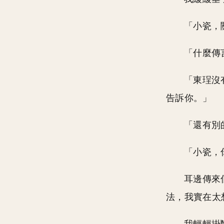
「小瓷，
「什麼傳
「東珵沒
告訴你。」
「還有別
「小瓷，
耳邊傳來
法，我實在太