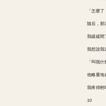
「怎麼了
隨后，那
我緩緩閉
我想說我
「
我什
他略重地
我疼得輕
10