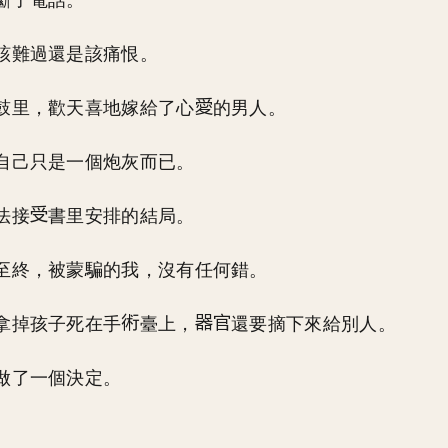
斷了電話。
該難過還是該痛恨。
鼓里，歡天喜地嫁給了心
的男人。
自己只是一個炮灰而已。
法接
書里安排的結局。
至終，被蒙騙的我，沒有任何錯。
拿掉孩子死在手
臺上，
還要摘下來給別人。
做了一個決定。