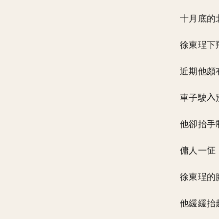
十月底的
徐東珵下
近期他頗
車子駛
他卻抬手
傭人一怔
徐東珵的
他緩緩抬