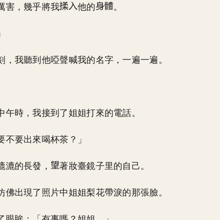
厲害，幾乎將我
他的
。
」
刻，我聽到他啞聲喊我的名字，一遍一遍。
中午時，我接到了姐姐打來的電話。
要不要出來喝杯茶？」
漉漉的長發，
著妝臺鏡子里的自己。
仿佛出現了照片中姐姐梨花帶淚的那張臉。
了眼眸：「有事嗎？姐姐。」