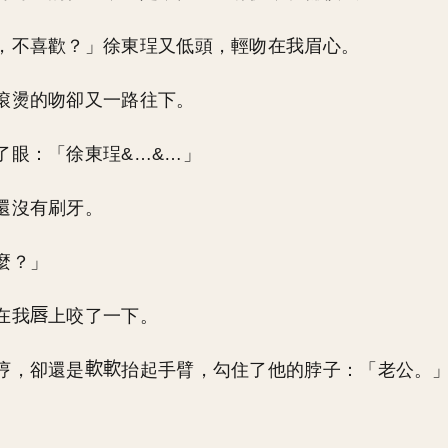
，不喜歡？」徐東珵又低頭，輕吻在我眉心。
滾燙的吻卻又一路往下。
了眼：「徐東珵&…&…」
還沒有刷牙。
麼？」
在我
上咬了一下。
哼，卻還是
抬起手臂，勾住了他的脖子：「老公。