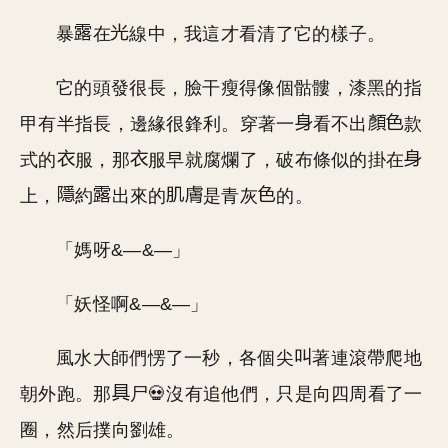
暴
在
線中，我這才看清了它的樣子。
它的頭發很長，臉干瘦得像個骷髏，漆黑的指
甲有半指長，邊緣很鋒利。穿著一
看不出
款
式的
服，那
服早就腐爛了，破布條似的掛在
上，
約
出來的
是青灰
的。
「媽呀&—&—」
「妖怪啊&—&—」
風水大師們愣了一秒，各個尖
著連滾帶爬地
朝外跑。那
尸💀沒有追他們，只是向四周看了一
圈，然后撲向劉雄。