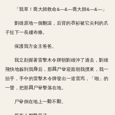
「我草！喬大師救命&—&—喬大師&—&—」
劉雄原地一個翻滾，后背的
衫被它尖利的爪
子扯下一長縷布條。
保護我方金主爸爸。
我立刻握著雷擊木令牌朝劉雄沖了過去，劉雄
飛快地躲到我
后，那
尸💀迎面朝我撲來，我一
抬手，手中的雷擊木令牌發出一道雷
，「啪」的
一聲，把那
尸💀擊落在地。
尸💀倒在地上一
不
。