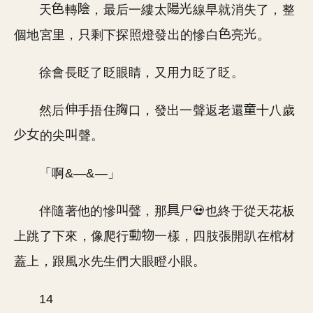
天
轉
，最后一縷太
線早就消失了，整
個地宮里，只剩下探照燈發出的慘白
亮
。
徐會長眨了眨眼睛，又用力眨了眨。
然后
手捂住
口，發出一聲返老還
十八歲
的尖
聲。
「啊&—&—」
伴隨著他的慘
聲，那
尸💀也終于從天花板
上跳了下來，像爬行
一樣，四肢張開趴在棺材
蓋上，跟風水先生們大眼瞪小眼。
14