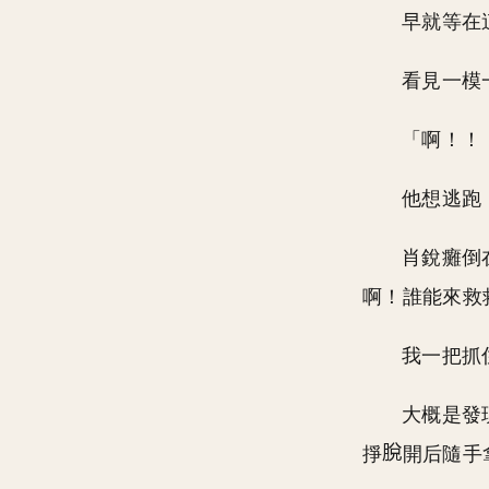
早就等在
看見一模
「啊！！
他想逃跑
肖銳癱倒
啊！誰能來救
我一把抓
大概是發
掙
開后隨手