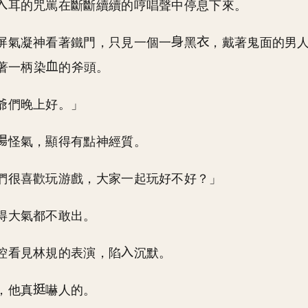
耳的咒罵在斷斷續續的哼唱聲中停息下來。
屏氣凝神看著鐵門，只見一個一
黑
，戴著鬼面的男
著一柄染
的斧頭。
爺們晚上好。」
怪氣，顯得有點神經質。
們很喜歡玩游戲，大家一起玩好不好？」
得大氣都不敢出。
控看見林規的表演，陷
沉默。
，他真
嚇人的。