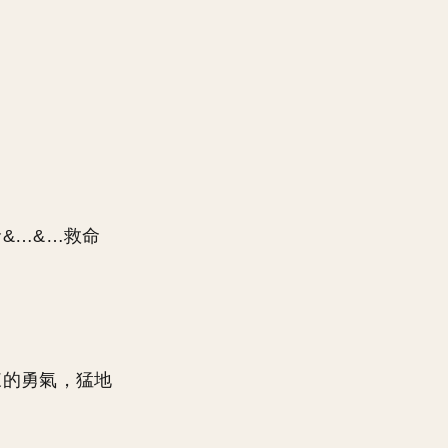
&…&…救命
來的勇氣，猛地