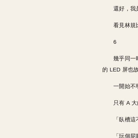
還好，我
看見林規
6
幾乎同一
的 LED 
一開始不
只有 A 
「臥槽這
「玩個屁