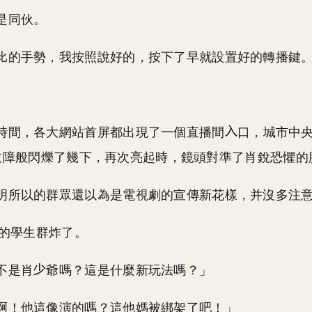
是同伙。
比的手勢，我按照說好的，按下了早就設置好的轉播鍵
時間，各大網站首屏都出現了一個直播間
口，城市中
屏也故障般閃爍了幾下，再次亮起時，鏡頭對準了肖銳恐懼的
明所以的群眾還以為是電視劇的宣傳新花樣，并沒多注
大的學生群炸了。
不是肖
爺嗎？這是什麼新玩法嗎？」
啊！他這像演的嗎？這他媽被綁架了吧！」