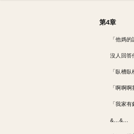
第4章
「他媽的
沒人回答
「臥槽臥
「啊啊啊
「我家有
&…&…