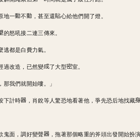
原地一
不
，甚至還
心給他們開了燈。
的怒吼接二連三傳來。
麼逃都是白費力氣。
經過改造，已然變
了大型
室。
，那我們就開始嘍。」
按下計時
，肖銳等人驚恐地看著他，爭先恐后地找藏
款鬼面，調好變聲
，拖著那個略重的斧頭出發開始扮演我