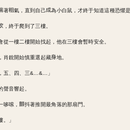
著
氣，直到自己
為小白鼠，才終于知道這種恐懼
，終于爬到了三樓。
會從一樓二樓開始找起，他在三樓會暫時安全。
，肖銳開始慎重選起藏
地。
，五、四、三&…&…」
的聲音響起。
一哆嗦，
抖著推開最角落的那扇門。
嘍。」