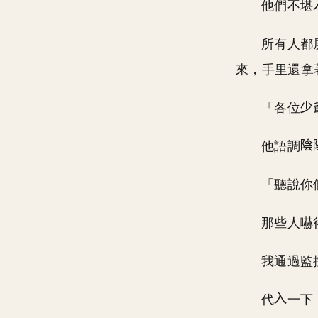
他們不堪
所有人都
來，手里還拿
「各位
他語調
「聽說你
那些人嚇
我通過監
代
一下