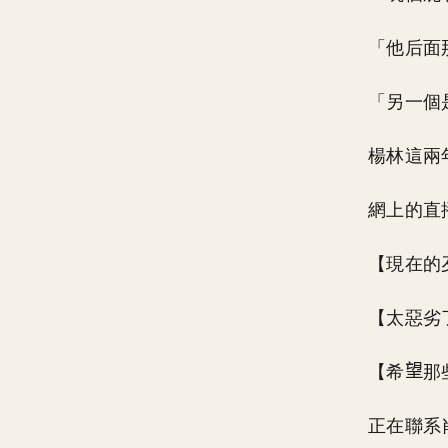
「他后面
「另一個
楊林這兩
網上的直
【現在的
【太惡劣
【希
那
正在聯系