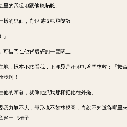
這里的我猛地跟他臉
臉。
一樣的鬼面，肖銳嚇得魂飛魄散。
！」
，可惜門在他背后砰的一聲關上。
在地，
本不敢看我，正渾
是汗地抓著門求救：「救命
救我啊！」
住他的頭發，就像他抓我那樣把他往外拖。
現我力氣不大，
形也不如林規高，肖銳不知道從哪里
拿起一把椅子。