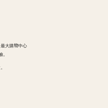
。
央最大購
中心
臉。
意。