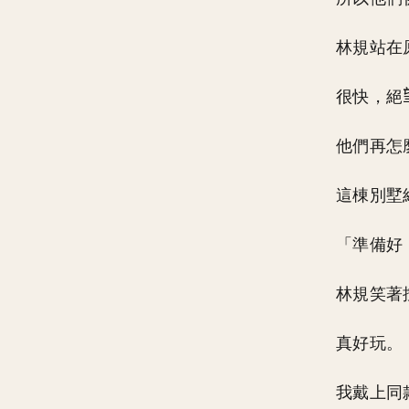
林規站在
很快，絕
他們再怎
這棟別墅
「準備好
林規笑著
真好玩。
我戴上同