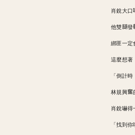
肖銳大口
他雙
發
綁匪一定
這麼想著
「倒計時
林規興
肖銳嚇得
「找到你