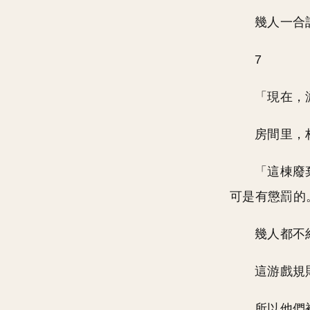
幾人一合
7
「現在，
房間里，
「這棟廢
可是有懲罰的
幾人都不
這游戲規
所以他們