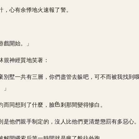
計，心有余悸地火速報了警。
游戲開始。」
林規神經質地笑著：
棄別墅一共有三層，你們盡管去躲吧，可不而被我找到
。」
約而同想到了什麼，臉
剎那間變得慘白。
則是他們親手制定的，沒人比他們更清楚懲罰有多惡心
被解開繩索后第一時間就是瘋了般往外跑。