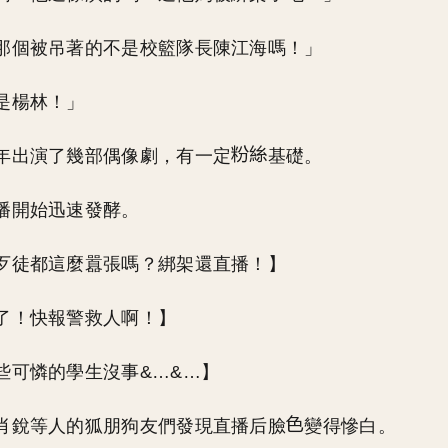
那個被吊著的不是校籃隊長陳江海嗎！」
是楊林！」
年出演了幾部偶像劇，有一定
基礎。
播開始迅速發酵。
歹徒都這麼囂張嗎？綁架還直播！】
了！快報警救人啊！】
些可憐的學生沒事&…&…】
肖銳等人的狐朋狗友們發現直播后臉
變得慘白。