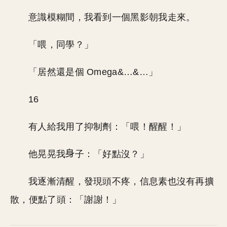
意識模糊間，我看到一個黑影朝我走來。
「喂，同學？」
「居然還是個 Omega&…&…」
16
有人給我用了抑制劑：「喂！醒醒！」
他晃晃我
子：「好點沒？」
我逐漸清醒，發現頭不疼，信息素也沒有再擴
散，便點了頭：「謝謝！」