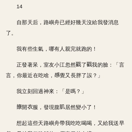
14
自那天后，路嶼舟已經好幾天沒給我發消息
了。
我有些生氣，哪有人親完就跑的！
正發著呆，室友小江忽然
了
我的臉：「言
言，你最近在吃啥，
覺又長胖了誒？」
我立刻回過神來：「是嗎？」
開
服，發現腹
居然變小了！
想起這些天路嶼舟帶我吃吃喝喝，又給我送早