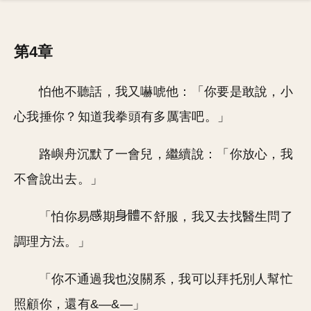
第4章
怕他不聽話，我又嚇唬他：「你要是敢說，小
心我捶你？知道我拳頭有多厲害吧。」
路嶼舟沉默了一會兒，繼續說：「你放心，我
不會說出去。」
「怕你易
期
不舒服，我又去找醫生問了
調理方法。」
「你不通過我也沒關系，我可以拜托別人幫忙
照顧你，還有&—&—」