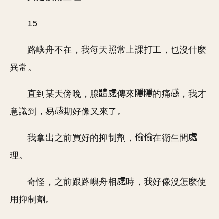
15
路嶼舟不在，我每天照常上課打工，也沒什麼
異常。
直到某天傍晚，腺
傳來
的痛
，我才
意識到，易
期好像又來了。
我拿出之前買好的抑制劑，
在衛生間
理。
奇怪，之前跟路嶼舟相
時，我好像沒怎麼使
用抑制劑。