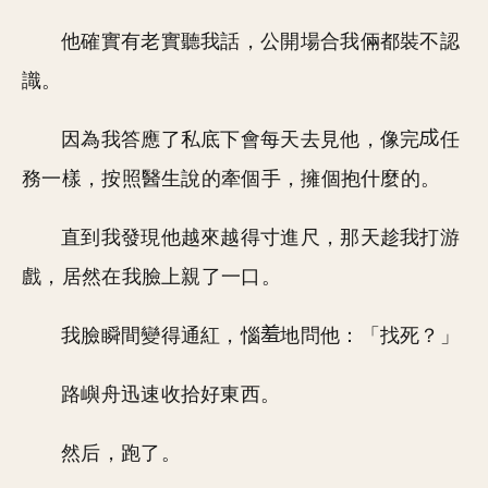
他確實有老實聽我話，公開場合我倆都裝不認
識。
因為我答應了私底下會每天去見他，像完
任
務一樣，按照醫生說的牽個手，擁個抱什麼的。
直到我發現他越來越得寸進尺，那天趁我打游
戲，居然在我臉上親了一口。
我臉瞬間變得通紅，惱
地問他：「找死？」
路嶼舟迅速收拾好東西。
然后，跑了。