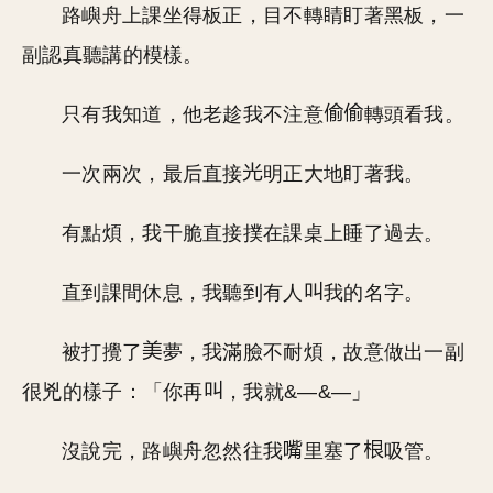
路嶼舟上課坐得板正，目不轉睛盯著黑板，一
副認真聽講的模樣。
只有我知道，他老趁我不注意
轉頭看我。
一次兩次，最后直接
明正大地盯著我。
有點煩，我干脆直接撲在課桌上睡了過去。
直到課間休息，我聽到有人
我的名字。
被打攪了
夢，我滿臉不耐煩，故意做出一副
很兇的樣子：「你再
，我就&—&—」
沒說完，路嶼舟忽然往我
里塞了
吸管。