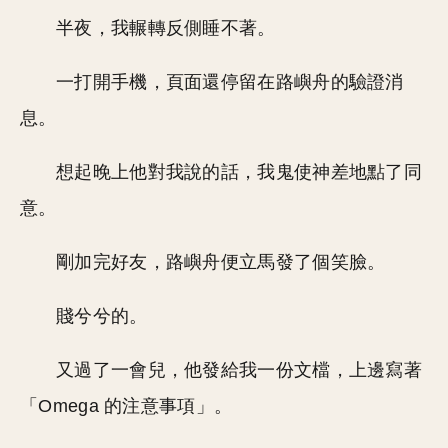
半夜，我輾轉反側睡不著。
一打開手機，頁面還停留在路嶼舟的驗證消
息。
想起晚上他對我說的話，我鬼使神差地點了同
意。
剛加完好友，路嶼舟便立馬發了個笑臉。
賤兮兮的。
又過了一會兒，他發給我一份文檔，上邊寫著
「Omega 的注意事項」。