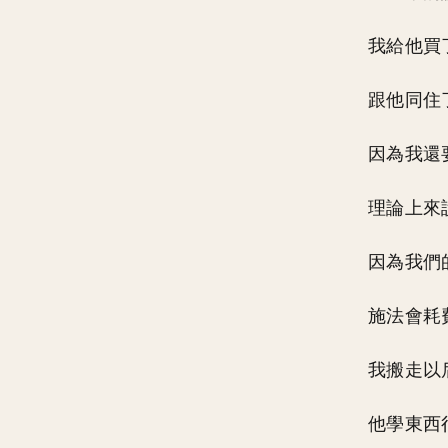
我給他買
跟他同住
因為我還
理論上來
因為我們
施法會耗
我搬走以
他學東西