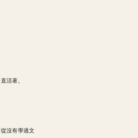
。
一直活著。
前從沒有學過文