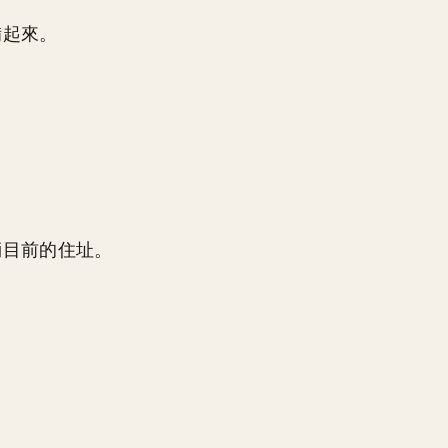
備起來。
倆目前的住址。