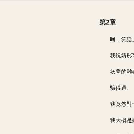
第2章
呵，笑話
我祝婧彤
妖孽的雕
騙得過。
我竟然對
我大概是