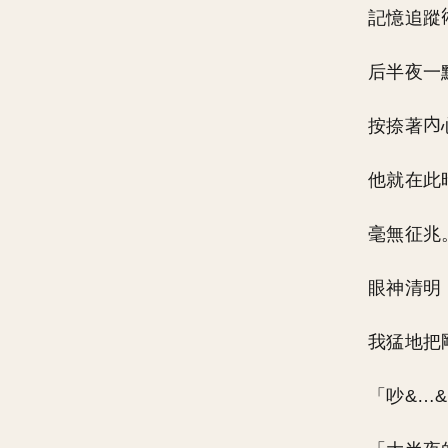
記憶追蹤
后半夜一
按捺著
他就在此
毫無征兆
眼神清明
我猛地把
「吵&…