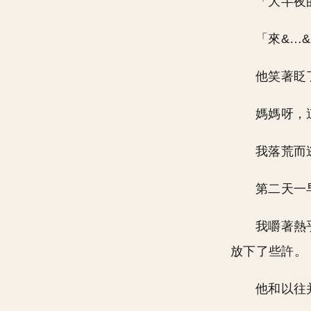
「大半夜
「來&…
他笑著眨
媽媽呀，
我落荒而
第二天一
我嚼著熱
放下了些許。
他和以往