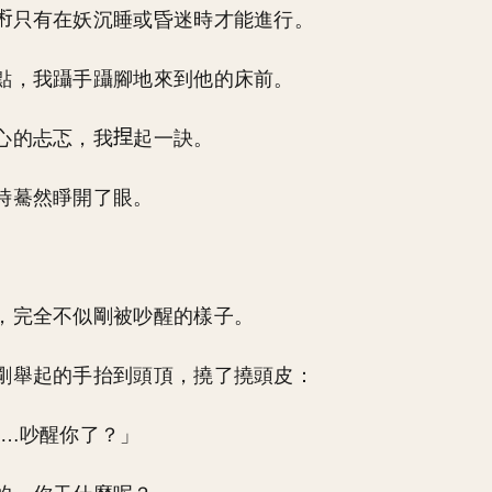
只有在妖沉睡或昏迷時才能進行。
點，我躡手躡腳地來到他的床前。
心的忐忑，我
起一訣。
時驀然睜開了眼。
。
，完全不似剛被吵醒的樣子。
剛舉起的手抬到頭頂，撓了撓頭皮：
&…吵醒你了？」