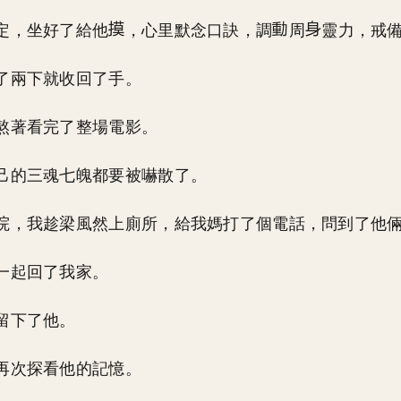
定，坐好了給他
，心里默念口訣，調
周
靈力，戒
了兩下就收回了手。
熬著看完了整場電影。
己的三魂七魄都要被嚇散了。
院，我趁梁風然上廁所，給我媽打了個電話，問到了他
一起回了我家。
留下了他。
再次探看他的記憶。