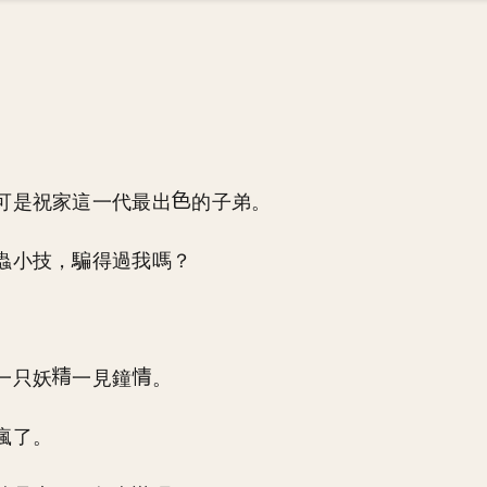
。
可是祝家這一代最出
的子弟。
蟲小技，騙得過我嗎？
一只妖
一見鐘
。
瘋了。