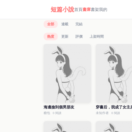
短篇小說
首頁
書庫
書架
我的
全部
連載
完結
熱度
更新
評價
上架時間
海邊撿到個男朋友
穿書后，我成了女主
糖包
未知作者
0 閱讀
0 閱讀