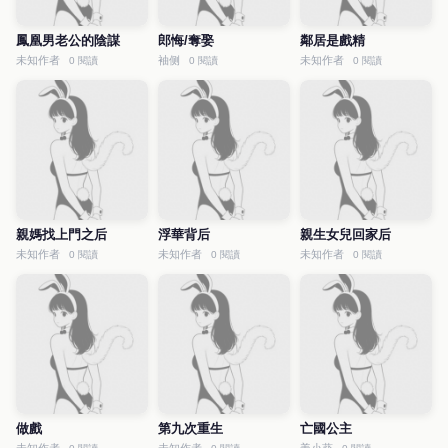
鳳凰男老公的陰謀
郎悔/奪娶
鄰居是戲精
未知作者
袖侧
未知作者
0 閱讀
0 閱讀
0 閱讀
親媽找上門之后
浮華背后
親生女兒回家后
未知作者
未知作者
未知作者
0 閱讀
0 閱讀
0 閱讀
做戲
第九次重生
亡國公主