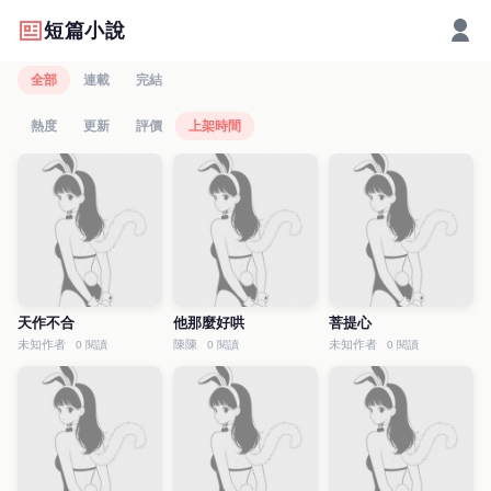
短篇小說
全部
連載
完結
熱度
更新
評價
上架時間
天作不合
他那麼好哄
菩提心
未知作者
陳陳
未知作者
0 閱讀
0 閱讀
0 閱讀