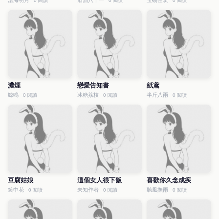
滄海明月
酒酒八十一
玉砌金筑
0 閱讀
0 閱讀
0 閱讀
濃煙
戀愛告知書
紙鳶
鯨鳴
冰糖荔枝
半斤八兩
0 閱讀
0 閱讀
0 閱讀
豆腐姑娘
這個女人很下飯
喜歡你久念成疾
鏡中花
未知作者
聽風撫雨
0 閱讀
0 閱讀
0 閱讀