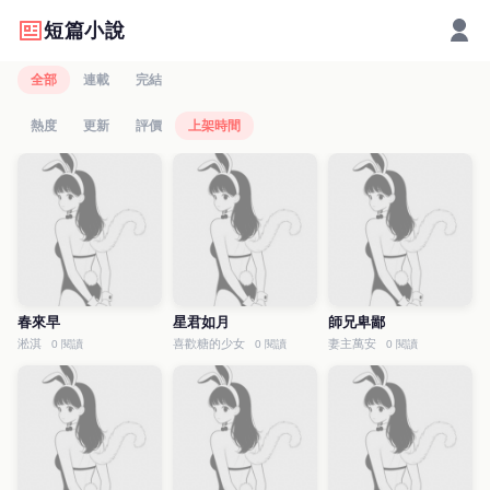
短篇小說
全部
連載
完結
熱度
更新
評價
上架時間
春來早
星君如月
師兄卑鄙
淞淇
喜歡糖的少女
妻主萬安
0 閱讀
0 閱讀
0 閱讀