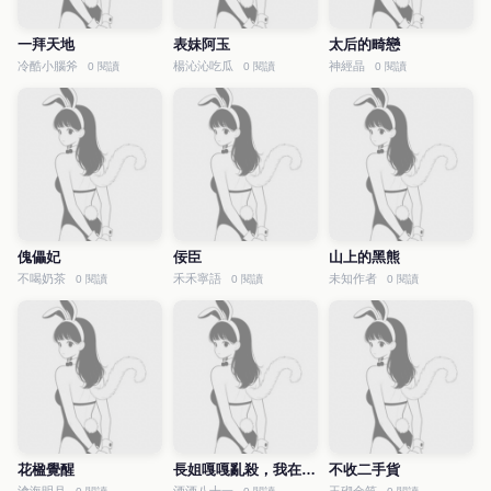
一拜天地
表妹阿玉
太后的畸戀
冷酷小腦斧
楊沁沁吃瓜
神經晶
0 閱讀
0 閱讀
0 閱讀
傀儡妃
佞臣
山上的黑熊
不喝奶茶
禾禾寧語
未知作者
0 閱讀
0 閱讀
0 閱讀
花楹覺醒
長姐嘎嘎亂殺，我在後面嘎嘎
不收二手貨