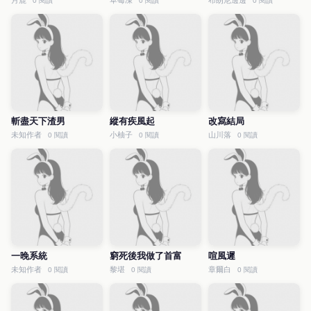
月鹿
草莓凍
布朗尼邊邊
0 閱讀
0 閱讀
0 閱讀
斬盡天下渣男
縱有疾風起
改寫結局
未知作者
小柚子
山川落
0 閱讀
0 閱讀
0 閱讀
一晚系統
窮死後我做了首富
喧風遲
未知作者
黎堪
章爾白
0 閱讀
0 閱讀
0 閱讀