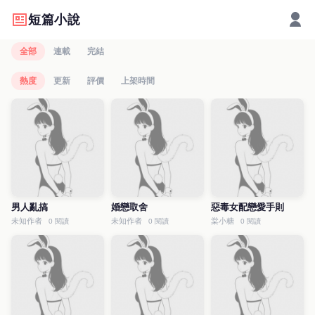
短篇小說
全部
連載
完結
熱度
更新
評價
上架時間
男人亂搞
婚戀取舍
惡毒女配戀愛手則
未知作者
未知作者
棠小糖
0 閱讀
0 閱讀
0 閱讀