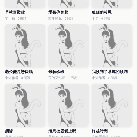
早就喜歡你
愛慕你笑顏
狐貍的報恩
棠小糖
故里飛花
十旬
0 閱讀
0 閱讀
0 閱讀
老公他是戀愛腦
米粒珍珠
我預判了系統的預判
未知作者
夜的第七夢
未知作者
0 閱讀
0 閱讀
0 閱讀
姻緣
海馬校霸愛上我
跨越時間