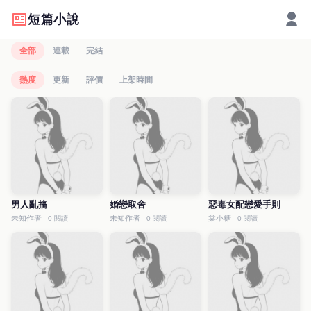
短篇小說
全部
連載
完結
熱度
更新
評價
上架時間
男人亂搞
婚戀取舍
惡毒女配戀愛手則
未知作者
未知作者
棠小糖
0 閱讀
0 閱讀
0 閱讀