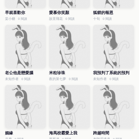
早就喜歡你
愛慕你笑顏
狐貍的報恩
棠小糖
故里飛花
十旬
0 閱讀
0 閱讀
0 閱讀
老公他是戀愛腦
米粒珍珠
我預判了系統的預判
未知作者
夜的第七夢
未知作者
0 閱讀
0 閱讀
0 閱讀
姻緣
海馬校霸愛上我
跨越時間