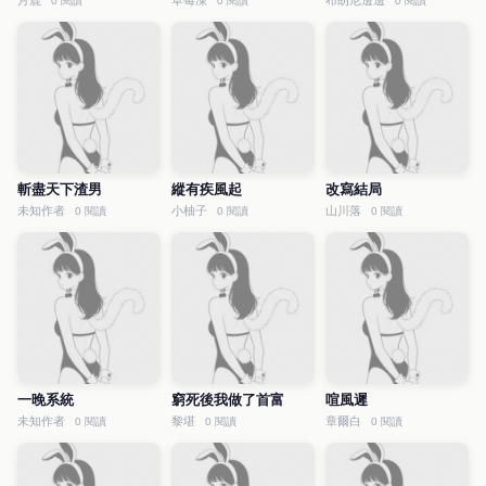
月鹿
草莓凍
布朗尼邊邊
0 閱讀
0 閱讀
0 閱讀
斬盡天下渣男
縱有疾風起
改寫結局
未知作者
小柚子
山川落
0 閱讀
0 閱讀
0 閱讀
一晚系統
窮死後我做了首富
喧風遲
未知作者
黎堪
章爾白
0 閱讀
0 閱讀
0 閱讀