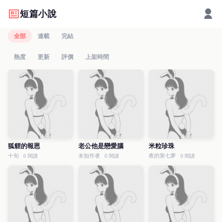
短篇小說
全部
連載
完結
熱度
更新
評價
上架時間
狐貍的報恩
老公他是戀愛腦
米粒珍珠
十旬
未知作者
夜的第七夢
0 閱讀
0 閱讀
0 閱讀