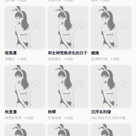
山川落
未知作者
黎堪
0 閱讀
0 閱讀
0 閱讀
喧風遲
和女神荒島求生的日子
燃燒
章爾白
金榜書生
溫酒斬竹馬
0 閱讀
0 閱讀
0 閱讀
秋意濃
秋蟬
沉浮名利場
神明的乖乖
芒果加辣
冰紅茶自月光 祁祁大魔王
0 閱讀
0 閱讀
0 