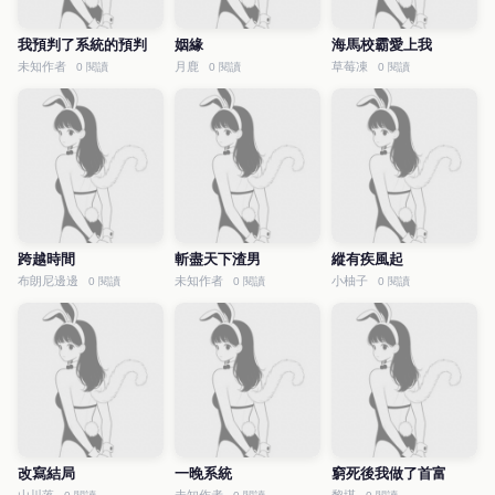
我預判了系統的預判
姻緣
海馬校霸愛上我
未知作者
月鹿
草莓凍
0 閱讀
0 閱讀
0 閱讀
跨越時間
斬盡天下渣男
縱有疾風起
布朗尼邊邊
未知作者
小柚子
0 閱讀
0 閱讀
0 閱讀
改寫結局
一晚系統
窮死後我做了首富