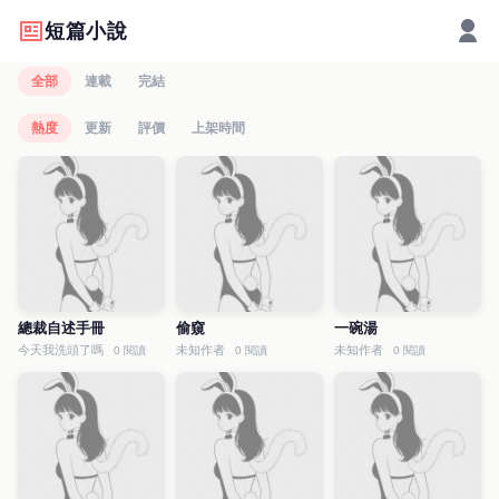
短篇小說
全部
連載
完結
熱度
更新
評價
上架時間
總裁自述手冊
偷窺
一碗湯
今天我洗頭了嗎
未知作者
未知作者
0 閱讀
0 閱讀
0 閱讀