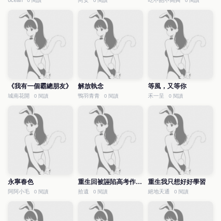
ocean
尚安
吃不飽不高興
0 閱讀
0 閱讀
0 閱讀
《我有一個霸總朋友》
解放執念
等風，又等你
城南花開
鴨羽青青
禾一呈
0 閱讀
0 閱讀
0 閱讀
永寧春色
重生回被誣陷高考作弊前
重生我只想好好學習
阿阿小毛
拾遺
絕地天通
0 閱讀
0 閱讀
0 閱讀