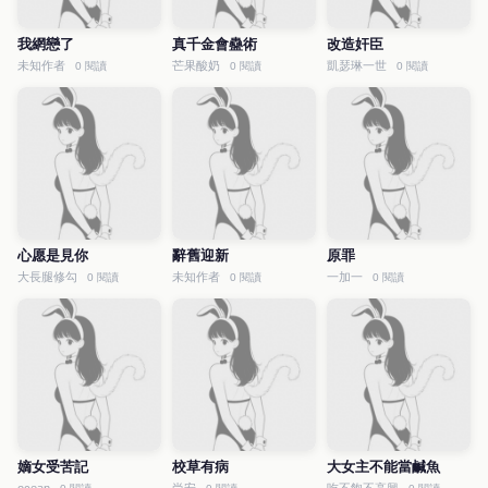
我網戀了
真千金會蠱術
改造奸臣
未知作者
芒果酸奶
凱瑟琳一世
0 閱讀
0 閱讀
0 閱讀
心愿是見你
辭舊迎新
原罪
大長腿修勾
未知作者
一加一
0 閱讀
0 閱讀
0 閱讀
嫡女受苦記
校草有病
大女主不能當鹹魚