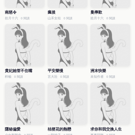
南慈令
瘋後
曼檸歎
拾月十六
山禾女桂
拾月十六
0 閱讀
0 閱讀
0 閱讀
貴妃她管不住嘴
平安樂慢
洲末快樂
梓榆
言大壯
未知作者
0 閱讀
0 閱讀
0 閱讀
隱秘偏愛
桔梗花的熱戀
求你和我交換人生