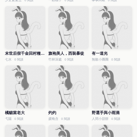
少女絮絮念
一顆柚子
事事阿啾
0 閱讀
0 閱讀
0 閱讀
末世后假千金回村種田了
旗袍美人，西裝暴徒
有一道光
七水
竹林深處
無敵小團團
0 閱讀
0 閱讀
0 閱讀
橘貓當老大
灼灼
野選手與小雨滴
弋陽
虞晚含
人間小甜餅
0 閱讀
0 閱讀
0 閱讀