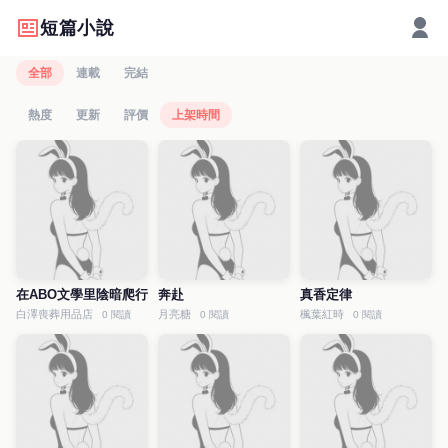
短篇小說
全部
連載
完結
熱度
更新
評價
上架時間
在ABO文學里陰暗爬行
奔赴
真香定律
白澤喪葬用品店
月亮糖
楓葉紅時
0 閱讀
0 閱讀
0 閱讀