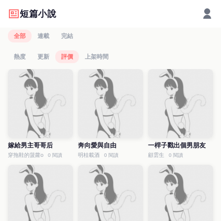
短篇小說
全部
連載
完結
熱度
更新
評價
上架時間
嫁給男主哥哥后
奔向愛與自由
一桿子戳出個男朋友
穿拖鞋的菠蘿o
明桂載酒
顧雲生
0 閱讀
0 閱讀
0 閱讀