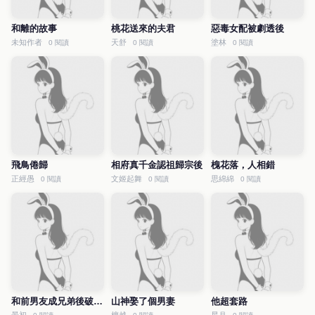
和離的故事
桃花送來的夫君
惡毒女配被劇透後
未知作者
天舒
塗林
0 閱讀
0 閱讀
0 閱讀
飛鳥倦歸
相府真千金認祖歸宗後
槐花落，人相錯
正經愚
文姬起舞
思綿綿
0 閱讀
0 閱讀
0 閱讀
和前男友成兄弟後破鏡重圓了
山神娶了個男妻
他超套路