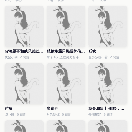
景初
檀越
星月
0 閱讀
0 閱讀
0 閱讀
背著親哥和他兄弟談戀愛了
醋精校霸只饞我的信息素
反撩
快樂小狗
桔子今天也在努力奮斗
金多多睡不著
0 閱讀
0 閱讀
0 閱讀
茹清
步青云
我哥和皇上HE後，公主對我表白
照花影
月光聽你
長城飛貓
0 閱讀
0 閱讀
0 閱讀