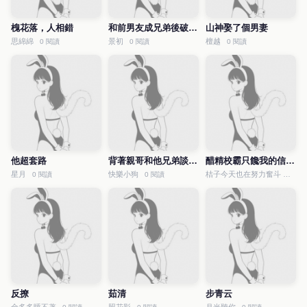
槐花落，人相錯
和前男友成兄弟後破鏡重圓了
山神娶了個男妻
思綿綿
景初
檀越
0 閱讀
0 閱讀
0 閱讀
他超套路
背著親哥和他兄弟談戀愛了
醋精校霸只饞我的信息素
星月
快樂小狗
桔子今天也在努力奮斗
0 閱讀
0 閱讀
0 閱讀
反撩
茹清
步青云