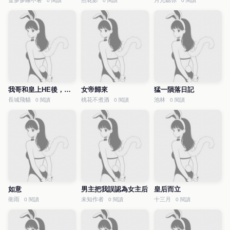
金多多睡不著
照花影
月光聽你
0 閱讀
0 閱讀
0 閱讀
我哥和皇上HE後，公主對我表白
女帝歸來
猛一隕落日記
長城飛貓
桃花不煮酒
池林
0 閱讀
0 閱讀
0 閱讀
如意
男主把我誤認為女主后
皇后而立
衛雨
未知作者
十三月
0 閱讀
0 閱讀
0 閱讀