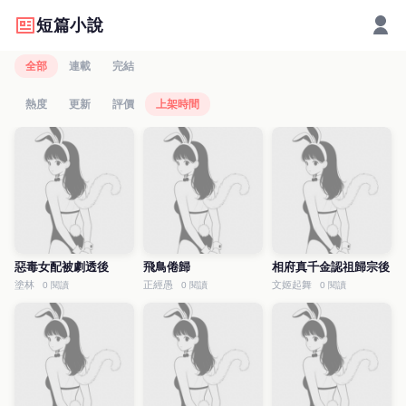
短篇小說
全部
連載
完結
熱度
更新
評價
上架時間
惡毒女配被劇透後
飛鳥倦歸
相府真千金認祖歸宗後
塗林
正經愚
文姬起舞
0 閱讀
0 閱讀
0 閱讀