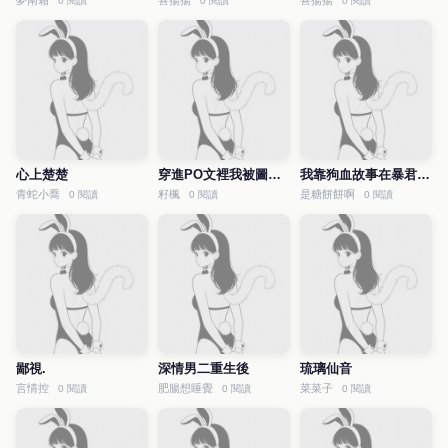
夢南霜
喜揚揚
喜揚揚
0 閱讀
0 閱讀
0 閱讀
心上楚楚
穿進PO文裡我被圖謀不軌了
我靠狗血故事在暴君手下茍命
青蛇小喬
籽楓
是糖餅餅啊
0 閱讀
0 閱讀
0 閱讀
鄙視.
深情男二重生後
琉璃仙音
言情控
肥腸想睡覺
菜菜子
0 閱讀
0 閱讀
0 閱讀