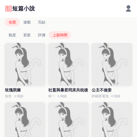
短篇小說
全部
連載
完結
熱度
更新
評價
上架時間
玫瑰荊棘
社畜與暴君同床共枕後
公主不做妾
知意
程一
鋅銅原電池
0 閱讀
0 閱讀
0 閱讀