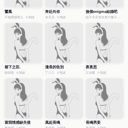
鸞凰
奔赴向你
撿個enigma結婚吧
不抽煙抽男人
未天天
桔子今天也在努力奮斗
0 閱讀
0 閱讀
0 閱讀
裙下之臣.
漫長的告別
夜夜思
啦啦啦
丁八八
江水暖
0 閱讀
0 閱讀
0 閱讀
當我情感缺失後
風起長鳴
長鳴男妾