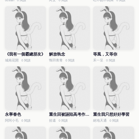
ocean
尚安
吃不飽不高興
0 閱讀
0 閱讀
0 閱讀
《我有一個霸總朋友》
解放執念
等風，又等你
城南花開
鴨羽青青
禾一呈
0 閱讀
0 閱讀
0 閱讀
永寧春色
重生回被誣陷高考作弊前
重生我只想好好學習
阿阿小毛
拾遺
絕地天通
0 閱讀
0 閱讀
0 閱讀