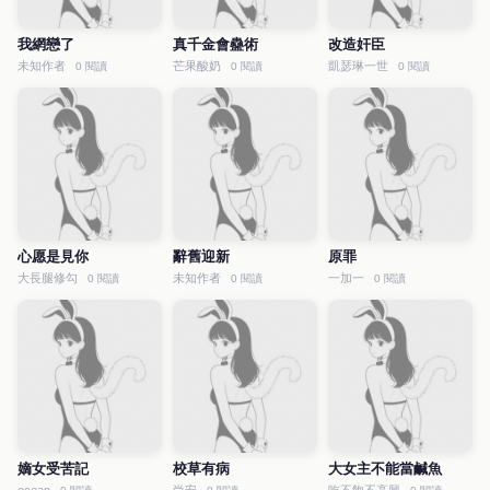
我網戀了
真千金會蠱術
改造奸臣
未知作者
芒果酸奶
凱瑟琳一世
0 閱讀
0 閱讀
0 閱讀
心愿是見你
辭舊迎新
原罪
大長腿修勾
未知作者
一加一
0 閱讀
0 閱讀
0 閱讀
嫡女受苦記
校草有病
大女主不能當鹹魚