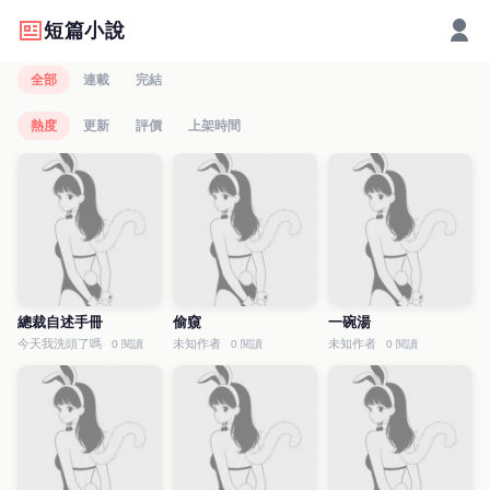
短篇小說
全部
連載
完結
熱度
更新
評價
上架時間
總裁自述手冊
偷窺
一碗湯
今天我洗頭了嗎
未知作者
未知作者
0 閱讀
0 閱讀
0 閱讀