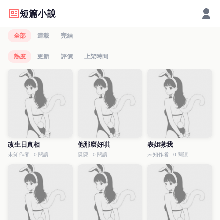
短篇小說
全部
連載
完結
熱度
更新
評價
上架時間
改生日真相
他那麼好哄
表姐救我
未知作者
陳陳
未知作者
0 閱讀
0 閱讀
0 閱讀