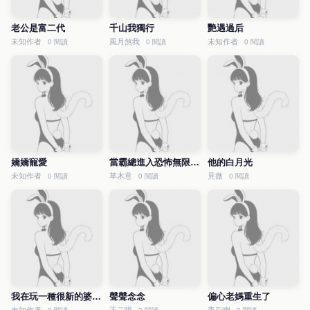
老公是富二代
千山我獨行
艷遇過后
未知作者
風月煞我
未知作者
0 閱讀
0 閱讀
0 閱讀
嬌嬌寵愛
當霸總進入恐怖無限流后
他的白月光
未知作者
草木意
見微
0 閱讀
0 閱讀
0 閱讀
我在玩一種很新的婆媳關系
聲聲念念
偏心老媽重生了