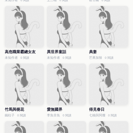
未知作者
王二喵
夜引幽
0 閱讀
0 閱讀
0 閱讀
高危職業霸總女友
異世界童話
典妻
未知作者
未知作者
芒果加辣
0 閱讀
0 閱讀
0 閱讀
竹馬與梔花
愛無國界
得見春日
鐵柱子
李魚非魚
七柚與阿燦
0 閱讀
0 閱讀
0 閱讀