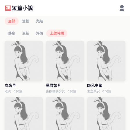
短篇小說
全部
連載
完結
熱度
更新
評價
上架時間
春來早
星君如月
師兄卑鄙
淞淇
喜歡糖的少女
妻主萬安
0 閱讀
0 閱讀
0 閱讀