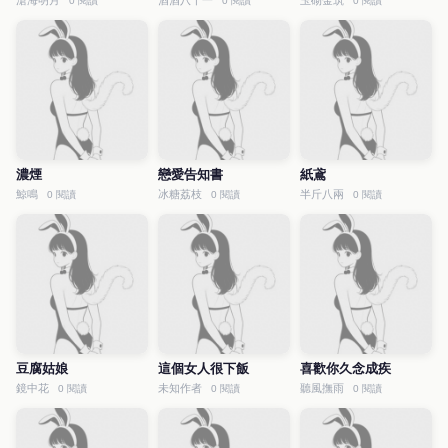
滄海明月
酒酒八十一
玉砌金筑
0 閱讀
0 閱讀
0 閱讀
濃煙
戀愛告知書
紙鳶
鯨鳴
冰糖荔枝
半斤八兩
0 閱讀
0 閱讀
0 閱讀
豆腐姑娘
這個女人很下飯
喜歡你久念成疾
鏡中花
未知作者
聽風撫雨
0 閱讀
0 閱讀
0 閱讀