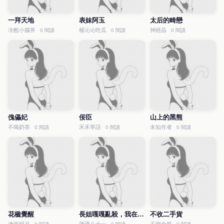
一拜天地
表妹阿玉
太后的畸戀
冷酷小腦斧
楊沁沁吃瓜
神經晶
0 閱讀
0 閱讀
0 閱讀
傀儡妃
佞臣
山上的黑熊
不喝奶茶
禾禾寧語
未知作者
0 閱讀
0 閱讀
0 閱讀
花楹覺醒
長姐嘎嘎亂殺，我在後面嘎嘎
不收二手貨