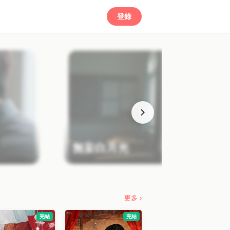
登錄
無妄白月光
更多 ›
完結
完結