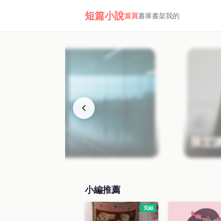
短篇小說
首頁
書庫
書架
我的
限定讀
小編推薦
完結