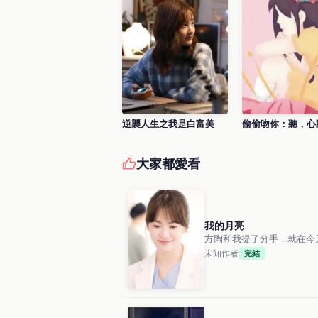
逆襲人生之我是白富美
偷偷吻你：聽，心
大家都愛看
我的月亮
未知作者
完結