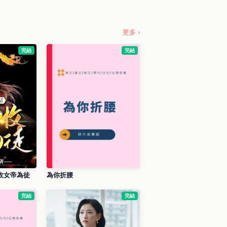
更多 ›
完結
完結
局收女帝為徒
為你折腰
完結
完結