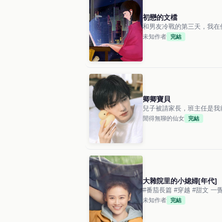
初戀的文檔
和男友冷戰的第三天，我在
未知作者
完結
卿卿寶貝
兒子被請家長，班主任是我
閒得無聊的仙女
完結
大雜院里的小媳婦[年代]
#番茄長篇 #穿越 #甜文 
未知作者
完結