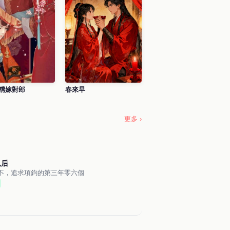
轎嫁對郎
春來早
更多 ›
以后
不，追求項鈞的第三年零六個