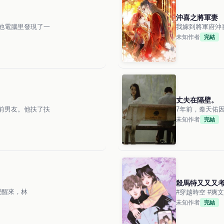
沖喜之將軍妻
他電腦里發現了一
我嫁到將軍府沖
未知作者
完結
丈夫在隔壁。
前男友。他扶了扶
7年前，秦天佑
未知作者
完結
殺馬特又又又
一覺醒來，林
未知作者
完結