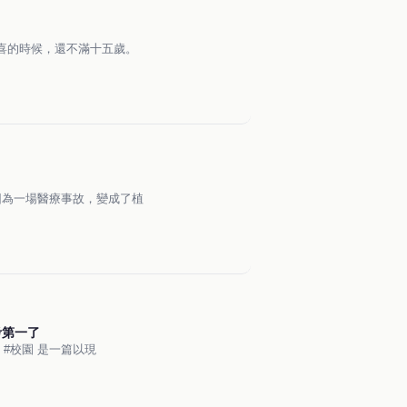
喜的時候，還不滿十五歲。
因為一場醫療事故，變成了植
考第一了
#穿越時空 #爽文 #校園 是一篇以現