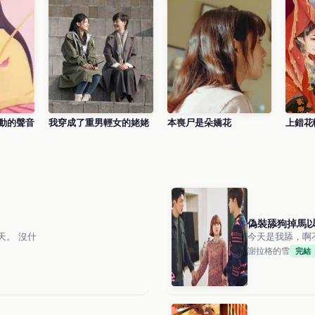
動的聲音
我穿成了重男輕女的姥姥
本喪尸是朵嬌花
上錯花
偽裝舔狗掉馬
方陶和我提了分手，就在今天。 沒什
今天是我舔，啊
謝拉格的雪
完結