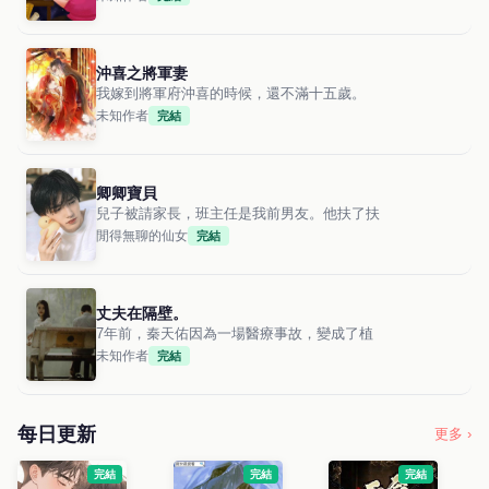
沖喜之將軍妻
我嫁到將軍府沖喜的時候，還不滿十五歲。
未知作者
完結
卿卿寶貝
兒子被請家長，班主任是我前男友。他扶了扶
閒得無聊的仙女
完結
丈夫在隔壁。
7年前，秦天佑因為一場醫療事故，變成了植
未知作者
完結
每日更新
更多 ›
完結
完結
完結