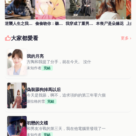
逆襲人生之我是白富美
偷偷吻你：聽，心動的聲音
我穿成了重男輕女的姥姥
本喪尸是朵嬌花
上錯
大家都愛看
更多 ›
我的月亮
方陶和我提了分手，就在今天。 沒什
未知作者
完結
偽裝舔狗掉馬以后
今天是我舔，啊不，追求項鈞的第三年零六個
謝拉格的雪
完結
初戀的文檔
和男友冷戰的第三天，我在他電腦里發現了一
未知作者
完結