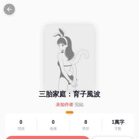
三胎家庭：育子風波
未知作者
·
完結
0
0
8
1萬字
閱讀
收藏
章節
字數