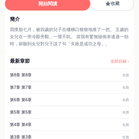
開始閱讀
收藏
簡介
我懷胎七月，被四歲的兒子在樓梯口狠狠地推了一把。 五歲的
女兒在一旁冷眼旁觀，一聲不吭。 當我有驚無險僥幸逃過一劫
時，卻聽到女兒對兒子說了句「失敗是成功之母」。
最新章節
全部目錄 ›
第8章 第8章
免費
第7章 第7章
免費
第6章 第6章
免費
第5章 第5章
免費
第4章 第4章
免費
第3章 第3章
免費