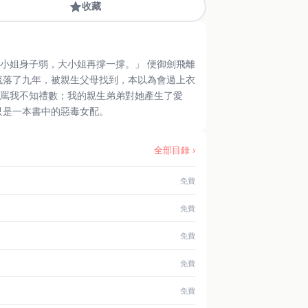
收藏
護我的少年都在關鍵時刻將我丟棄。 后來我才知道，我只是一本書中的惡毒女配。
全部目錄 ›
免費
免費
免費
免費
免費