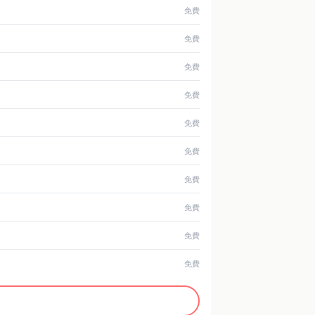
免費
免費
免費
免費
免費
免費
免費
免費
免費
免費