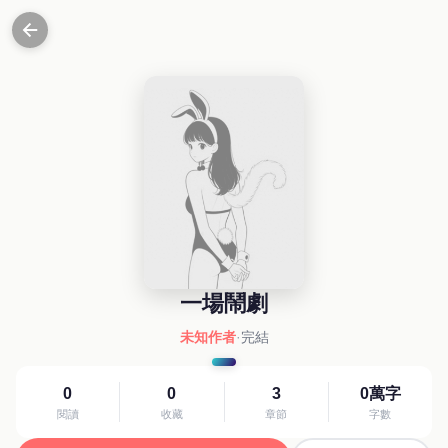
一場鬧劇
未知作者
·
完結
0
0
3
0萬字
閱讀
收藏
章節
字數