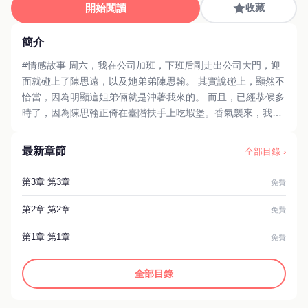
開始閱讀
收藏
簡介
#情感故事 周六，我在公司加班，下班后剛走出公司大門，迎
面就碰上了陳思遠，以及她弟弟陳思翰。 其實說碰上，顯然不
恰當，因為明顯這姐弟倆就是沖著我來的。 而且，已經恭候多
時了，因為陳思翰正倚在臺階扶手上吃蝦堡。香氣襲來，我忍
不住感覺有點餓了。 不過，這倆孩子絕對不是好心來給我送飯
的，說來者不善還差不多。 我不禁皺了一下眉。但因為他們是
最新章節
全部目錄 ›
陳放的兒女，我又不能對他們視若不見。于是我問：“你們怎麼
來了？” 陳思遠毫不客氣，“狐貍精，讓你不許再糾纏我爸爸
第3章 第3章
免費
了，你怎麼就是沒記性呢？” 又是這套蠻不講理的說法，我搖
搖頭，“丫頭，你能不能別這麼胡攪蠻纏，你都多大了呀，怎麼
第2章 第2章
免費
還這麼不懂事？”
第1章 第1章
免費
全部目錄