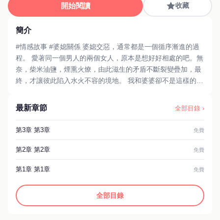
開始閱讀
收藏
簡介
#情感故事 #婆媳關係 婆媳交惡，通常都是一個循序漸進的過
程。 愛著同一個男人的兩個女人，原本是想好好相處的吧。無
奈，柴米油鹽，煙熏火燎，由此滋生的矛盾不斷裂變疊加，最
終，才讓彼此陷入水火不容的境地。 我和婆婆卻不是這樣的，
當初，我們還未曾謀面，就開始“交惡”了。
最新章節
全部目錄 ›
第3章 第3章
免費
第2章 第2章
免費
第1章 第1章
免費
全部目錄