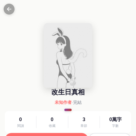
改生日真相
未知作者
·
完結
0
0
3
0萬字
閱讀
收藏
章節
字數