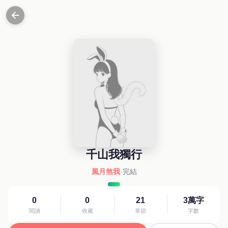
千山我獨行
風月煞我
·
完結
0
0
21
3萬字
閱讀
收藏
章節
字數