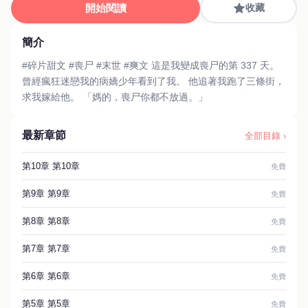
開始閱讀
收藏
簡介
#碎片甜文 #喪尸 #末世 #爽文 這是我變成喪尸的第 337 天。
曾經瘋狂迷戀我的病嬌少年看到了我。 他追著我跑了三條街，
求我嫁給他。 「媽的，喪尸你都不放過。」
最新章節
全部目錄 ›
第10章 第10章
免費
第9章 第9章
免費
第8章 第8章
免費
第7章 第7章
免費
第6章 第6章
免費
第5章 第5章
免費