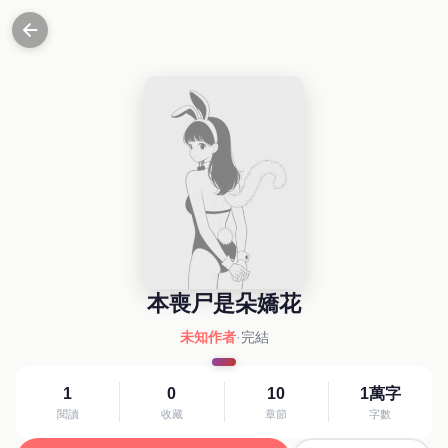
本喪尸是朵嬌花
未知作者
·
完結
1
0
10
1萬字
閱讀
收藏
章節
字數