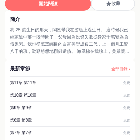
開始閱讀
收藏
簡介
我 25 歲生日的那天，閨蜜帶我在游艇上過生日。 這時候我已
經家道中落一段時間了，父母因為投資失敗從身家千萬變為負
債累累。我也從萬眾矚目的白富美變成負二代，上一個月工資
八千的班，勤勤懇懇地攢錢還債。 海風拂在我臉上，美景讓我
姑且忘記了現實的茍且，我憧憬著詩與遠方。 蛋糕擺在眼前，
我許下三個愿望。 第一，希望我感情順利。 第二，希望我工
最新章節
全部目錄 ›
作順利。 第三，希望朋友身體健康。 我睜開眼，正準備吹蠟
燭，閨蜜吳靜佳突然大叫一聲，失足從游艇上翻了下去。 我一
第11章 第11章
免費
愣，二話不說也跟著跳了下去救她。 …… 醒來的時候，我發
現自己變成了吳靜佳。
第10章 第10章
免費
第9章 第9章
免費
第8章 第8章
免費
第7章 第7章
免費