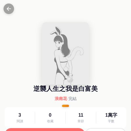
逆襲人生之我是白富美
浪南花
·
完結
3
0
11
1萬字
閱讀
收藏
章節
字數