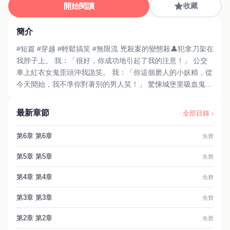
開始閱讀
收藏
簡介
#短篇 #穿越 #輕鬆搞笑 #無限流 兇殺案的變態殺👤犯拿刀架在
我脖子上。 我：「很好，你成功地引起了我的注意！」 公交
車上紅衣女鬼歪頭沖我詭笑。 我：「你這個磨人的小妖精，從
今天開始，我不準你對著別的男人笑！」 驚悚城堡里吸血鬼伯
爵準備吸干我的血。 我：「該死的，叫聲老婆，命都給你！」
…… 霸總駕到，統統閃開。
最新章節
全部目錄 ›
第6章 第6章
免費
第5章 第5章
免費
第4章 第4章
免費
第3章 第3章
免費
第2章 第2章
免費