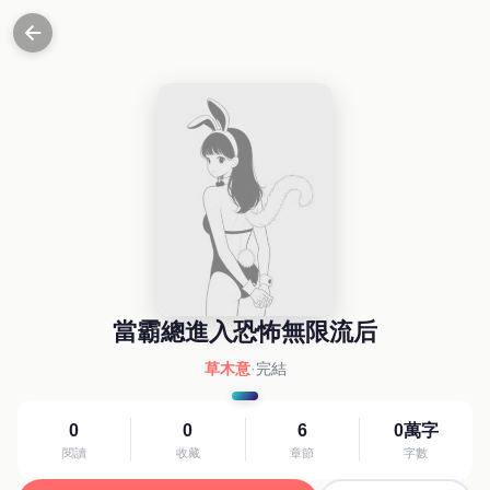
當霸總進入恐怖無限流后
草木意
·
完結
0
0
6
0萬字
閱讀
收藏
章節
字數