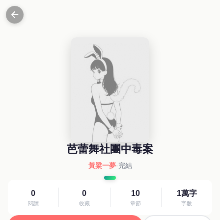
芭蕾舞社團中毒案
黃粱一夢
·
完結
0
0
10
1萬字
閱讀
收藏
章節
字數