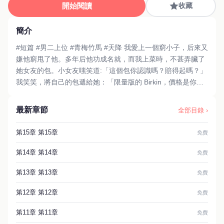
開始閱讀
收藏
簡介
#短篇 #男二上位 #青梅竹馬 #天降 我愛上一個窮小子，后來又
嫌他窮甩了他。多年后他功成名就，而我上菜時，不甚弄臟了
她女友的包。小女友嗤笑道:「這個包你認識嗎？賠得起嗎？」
我笑笑，將自己的包遞給她：「限量版的 Birkin，價格是你的
三倍，把這個賠給你行嗎？」
最新章節
全部目錄 ›
第15章 第15章
免費
第14章 第14章
免費
第13章 第13章
免費
第12章 第12章
免費
第11章 第11章
免費