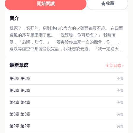
開始閱讀
收藏
簡介
我死了，窮死的。窮到連心心念念的火雞面都買不起。 在四面
透風的茅草屋里咽了氣。 「倪甄瓊，你可后悔？」 我噙著
淚，「后悔，后悔。」 「若再給你重來一次的機會，你......」
還沒等虛空中那聲音說完話，我壯志凌云道。 「我一定逆天改
命！我命由我不由天！發一筆橫財！」
最新章節
全部目錄 ›
第6章 第6章
免費
第5章 第5章
免費
第4章 第4章
免費
第3章 第3章
免費
第2章 第2章
免費