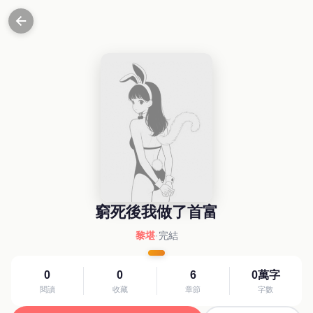
窮死後我做了首富
黎堪
·
完結
0
0
6
0萬字
閱讀
收藏
章節
字數