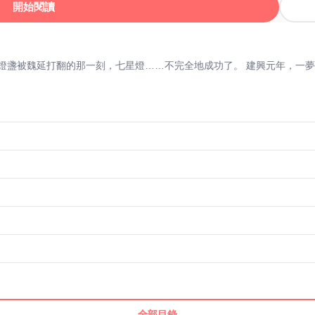
開始閱讀
燈盞被魏延打翻的那一刻，七星燈……不完全地成功了。 建興元年，一
全部目錄