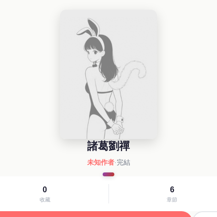
諸葛劉禪
未知作者
·
完結
0
6
收藏
章節