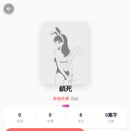
鎖死
未知作者
·
完結
0
0
6
0萬字
閱讀
收藏
章節
字數