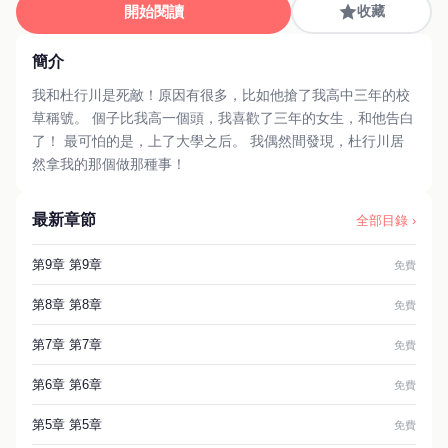
開始閱讀
收藏
簡介
我和杜行川是死敵！原因有很多，比如他搶了我高中三年的校
草稱號。 個子比我高一個頭，我喜歡了三年的女生，和他告白
了！ 最可怕的是，上了大學之后。 我偶然間發現，杜行川居
然拿我的那個做那種事！
最新章節
全部目錄 ›
第9章 第9章
免費
第8章 第8章
免費
第7章 第7章
免費
第6章 第6章
免費
第5章 第5章
免費