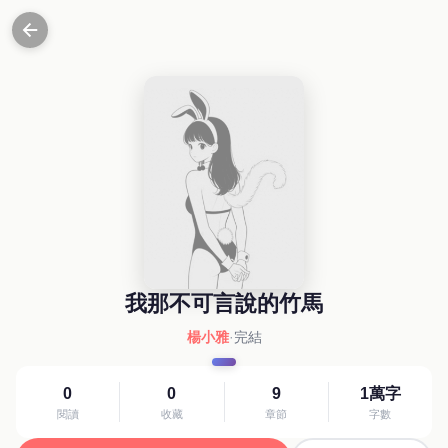
我那不可言說的竹馬
楊小雅
·
完結
0
0
9
1萬字
閱讀
收藏
章節
字數