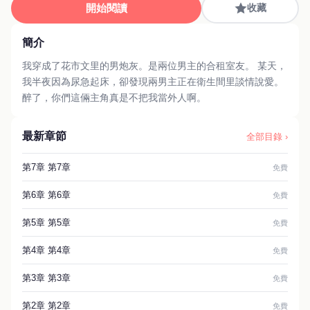
開始閱讀
收藏
簡介
我穿成了花市文里的男炮灰。是兩位男主的合租室友。 某天，
我半夜因為尿急起床，卻發現兩男主正在衛生間里談情說愛。
醉了，你們這倆主角真是不把我當外人啊。
最新章節
全部目錄 ›
第7章 第7章
免費
第6章 第6章
免費
第5章 第5章
免費
第4章 第4章
免費
第3章 第3章
免費
第2章 第2章
免費