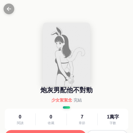
炮灰男配他不對勁
少女絮絮念
·
完結
0
0
7
1萬字
閱讀
收藏
章節
字數