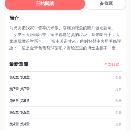
開始閱讀
收藏
簡介
前男友把我家中發霉的米飯、腐爛的腌魚的照片發進論壇。
「女友三天兩頭出差，家里都是惡臭的垃圾，我果斷分手，大
家說我做得對嗎？」 「樓主苦盡甘來」的叫好聲中夾雜著條評
論：「這是金黃色葡萄球菌吧？實驗室里的博士生都不一定養
得這麼漂亮。」 論壇漸漸歪樓，一群學生物的夸我是養菌圣
手。 「能不能留一個你前女友的聯系方式？就想拜拜她的冰箱
最新章節
全部目錄 ›
蹭點兒仙氣。」 后來我有了新男友，學生物的。 我懷疑他根
本不喜歡我，只是想讓我幫他養菌株罷了。 #碎片爽文 #現代
第8章 第8章
免費
#甜文
第7章 第7章
免費
第6章 第6章
免費
第5章 第5章
免費
第4章 第4章
免費