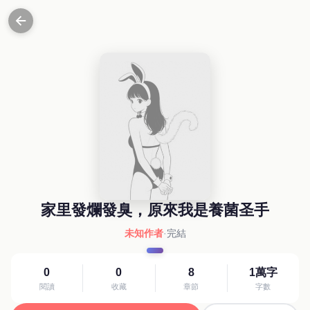
家里發爛發臭，原來我是養菌圣手
未知作者
·
完結
0
0
8
1萬字
閱讀
收藏
章節
字數